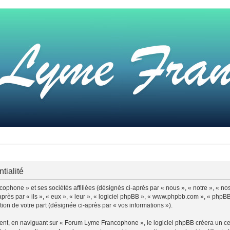
tialité
ophone » et ses sociétés affiliées (désignés ci-après par « nous », « notre », « 
ès par « ils », « eux », « leur », « logiciel phpBB », « www.phpbb.com », « phpBB 
tion de votre part (désignée ci-après par « vos informations »).
t, en naviguant sur « Forum Lyme Francophone », le logiciel phpBB créera un certa