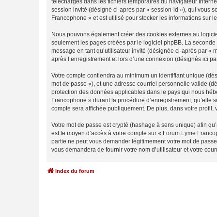
téléchargés dans les fichiers temporaires du navigateur Internet
session invité (désigné ci-après par « session-id »), qui vous
Francophone » et est utilisé pour stocker les informations sur l
Nous pouvons également créer des cookies externes au logicie
seulement les pages créées par le logiciel phpBB. La seconde ma
message en tant qu’utilisateur invité (désignée ci-après par 
après l’enregistrement et lors d’une connexion (désignés ici p
Votre compte contiendra au minimum un identifiant unique (dési
mot de passe »), et une adresse courriel personnelle valide (d
protection des données applicables dans le pays qui nous héber
Francophone » durant la procédure d’enregistrement, qu’elle so
compte sera affichée publiquement. De plus, dans votre profil, 
Votre mot de passe est crypté (hashage à sens unique) afin qu’i
est le moyen d’accès à votre compte sur « Forum Lyme Franco
partie ne peut vous demander légitimement votre mot de passe. 
vous demandera de fournir votre nom d’utilisateur et votre cou
Index du forum