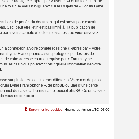
isateur (désigné ci-après par « user-id ») et un identifiant de
é une fois que vous naviguerez sur les sujets de « Forum Lyme
nt hors de portée du document qui est prévu pour couvrir
Ceci peut être, et n’est pas limité à : la publication de
ici par « votre compte ») et les messages que vous envoyez
ur la connexion à votre compte (désigné ci-après par « votre
 Forum Lyme Francophone » sont protégées par les lois de
 et de votre adresse courriel requise par « Forum Lyme
ous les cas, vous pouvez choisir quelle information de votre
BB.
se sur plusieurs sites Internet différents. Votre mot de passe
 Forum Lyme Francophone », de phpBB ou une d’une tierce
 mon mot de passe » fournie par le logiciel phpBB. Ce processus
 de vous reconnecter.
Supprimer les cookies
Heures au format
UTC+03:00