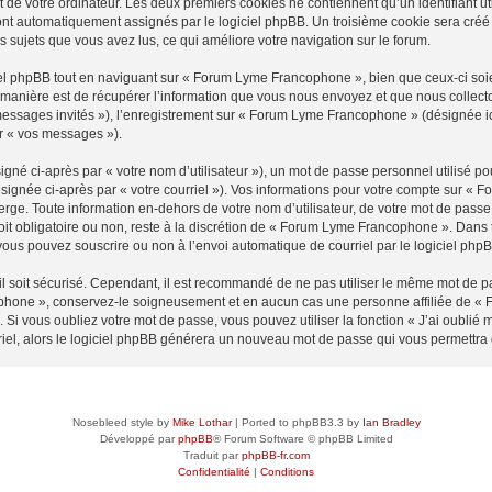
 de votre ordinateur. Les deux premiers cookies ne contiennent qu’un identifiant util
 sont automatiquement assignés par le logiciel phpBB. Un troisième cookie sera cré
es sujets que vous avez lus, ce qui améliore votre navigation sur le forum.
l phpBB tout en naviguant sur « Forum Lyme Francophone », bien que ceux-ci soie
nière est de récupérer l’information que vous nous envoyez et que nous collectons. 
« messages invités »), l’enregistrement sur « Forum Lyme Francophone » (désignée 
ar « vos messages »).
gné ci-après par « votre nom d’utilisateur »), un mot de passe personnel utilisé po
ésignée ci-après par « votre courriel »). Vos informations pour votre compte sur «
ge. Toute information en-dehors de votre nom d’utilisateur, de votre mot de passe
it obligatoire ou non, reste à la discrétion de « Forum Lyme Francophone ». Dans t
vous pouvez souscrire ou non à l’envoi automatique de courriel par le logiciel php
l soit sécurisé. Cependant, il est recommandé de ne pas utiliser le même mot de pas
phone », conservez-le soigneusement et en aucun cas une personne affiliée de «
Si vous oubliez votre mot de passe, vous pouvez utiliser la fonction « J’ai oublié
rriel, alors le logiciel phpBB générera un nouveau mot de passe qui vous permettra
Nosebleed style by
Mike Lothar
| Ported to phpBB3.3 by
Ian Bradley
Développé par
phpBB
® Forum Software © phpBB Limited
Traduit par
phpBB-fr.com
Confidentialité
|
Conditions