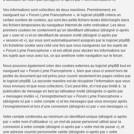
Vos informations sont collectées de deux manières. Premièrement, en
naviguant sur « Forum Lyme Francophone », le logiciel phpBB créera un
certain nombre de cookies, qui sont des petits fichiers textes téléchargés dans
les fichiers temporaires du navigateur Internet de votre ordinateur. Les deux
premiers cookies ne contiennent qu’un identifiant utilisateur (désigné ci-après
par « user-id ») et un identifiant de session invité (désigné ci-après par
« session-id »), qui vous sont automatiquement assignés par le logiciel phpBB.
Un troisième cookie sera créé une fois que vous naviguerez sur les sujets de
« Forum Lyme Francophone » et est utilisé pour stocker les informations sur
les sujets que vous avez lus, ce qui améliore votre navigation sur le forum.
Nous pouvons également créer des cookies externes au logiciel phpBB tout en
naviguant sur « Forum Lyme Francophone », bien que ceux-ci soient hors de
portée du document qui est prévu pour couvrir seulement les pages créées par
le logiciel phpBB. La seconde manière est de récupérer l’information que vous
nous envoyez et que nous collectons. Ceci peut être, et n’est pas limité à : la
publication de message en tant qu’utilisateur invité (désignée ci-après par
« messages invités »), l’enregistrement sur « Forum Lyme Francophone »
(désignée ici par « votre compte ») et les messages que vous envoyez après
l’enregistrement et lors d’une connexion (désignés ici par « vos messages »).
Votre compte contiendra au minimum un identifiant unique (désigné ci-après
par « votre nom d’utilisateur »), un mot de passe personnel utilisé pour la
connexion à votre compte (désigné ci-après par « votre mot de passe »), et
une adresse courriel personnelle valide (désignée ci-après par « votre