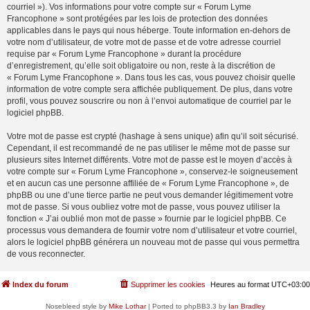
courriel »). Vos informations pour votre compte sur « Forum Lyme
Francophone » sont protégées par les lois de protection des données
applicables dans le pays qui nous héberge. Toute information en-dehors de
votre nom d’utilisateur, de votre mot de passe et de votre adresse courriel
requise par « Forum Lyme Francophone » durant la procédure
d’enregistrement, qu’elle soit obligatoire ou non, reste à la discrétion de
« Forum Lyme Francophone ». Dans tous les cas, vous pouvez choisir quelle
information de votre compte sera affichée publiquement. De plus, dans votre
profil, vous pouvez souscrire ou non à l’envoi automatique de courriel par le
logiciel phpBB.
Votre mot de passe est crypté (hashage à sens unique) afin qu’il soit sécurisé.
Cependant, il est recommandé de ne pas utiliser le même mot de passe sur
plusieurs sites Internet différents. Votre mot de passe est le moyen d’accès à
votre compte sur « Forum Lyme Francophone », conservez-le soigneusement
et en aucun cas une personne affiliée de « Forum Lyme Francophone », de
phpBB ou une d’une tierce partie ne peut vous demander légitimement votre
mot de passe. Si vous oubliez votre mot de passe, vous pouvez utiliser la
fonction « J’ai oublié mon mot de passe » fournie par le logiciel phpBB. Ce
processus vous demandera de fournir votre nom d’utilisateur et votre courriel,
alors le logiciel phpBB générera un nouveau mot de passe qui vous permettra
de vous reconnecter.
Index du forum
Supprimer les cookies
Heures au format
UTC+03:00
Nosebleed style by
Mike Lothar
| Ported to phpBB3.3 by
Ian Bradley