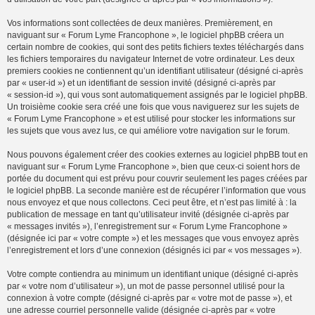
Vos informations sont collectées de deux manières. Premièrement, en
naviguant sur « Forum Lyme Francophone », le logiciel phpBB créera un
certain nombre de cookies, qui sont des petits fichiers textes téléchargés dans
les fichiers temporaires du navigateur Internet de votre ordinateur. Les deux
premiers cookies ne contiennent qu’un identifiant utilisateur (désigné ci-après
par « user-id ») et un identifiant de session invité (désigné ci-après par
« session-id »), qui vous sont automatiquement assignés par le logiciel phpBB.
Un troisième cookie sera créé une fois que vous naviguerez sur les sujets de
« Forum Lyme Francophone » et est utilisé pour stocker les informations sur
les sujets que vous avez lus, ce qui améliore votre navigation sur le forum.
Nous pouvons également créer des cookies externes au logiciel phpBB tout en
naviguant sur « Forum Lyme Francophone », bien que ceux-ci soient hors de
portée du document qui est prévu pour couvrir seulement les pages créées par
le logiciel phpBB. La seconde manière est de récupérer l’information que vous
nous envoyez et que nous collectons. Ceci peut être, et n’est pas limité à : la
publication de message en tant qu’utilisateur invité (désignée ci-après par
« messages invités »), l’enregistrement sur « Forum Lyme Francophone »
(désignée ici par « votre compte ») et les messages que vous envoyez après
l’enregistrement et lors d’une connexion (désignés ici par « vos messages »).
Votre compte contiendra au minimum un identifiant unique (désigné ci-après
par « votre nom d’utilisateur »), un mot de passe personnel utilisé pour la
connexion à votre compte (désigné ci-après par « votre mot de passe »), et
une adresse courriel personnelle valide (désignée ci-après par « votre