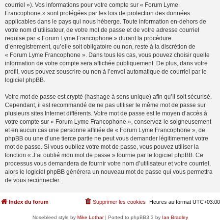
courriel »). Vos informations pour votre compte sur « Forum Lyme
Francophone » sont protégées par les lois de protection des données
applicables dans le pays qui nous héberge. Toute information en-dehors de
votre nom d’utilisateur, de votre mot de passe et de votre adresse courriel
requise par « Forum Lyme Francophone » durant la procédure
d’enregistrement, qu’elle soit obligatoire ou non, reste à la discrétion de
« Forum Lyme Francophone ». Dans tous les cas, vous pouvez choisir quelle
information de votre compte sera affichée publiquement. De plus, dans votre
profil, vous pouvez souscrire ou non à l’envoi automatique de courriel par le
logiciel phpBB.
Votre mot de passe est crypté (hashage à sens unique) afin qu’il soit sécurisé.
Cependant, il est recommandé de ne pas utiliser le même mot de passe sur
plusieurs sites Internet différents. Votre mot de passe est le moyen d’accès à
votre compte sur « Forum Lyme Francophone », conservez-le soigneusement
et en aucun cas une personne affiliée de « Forum Lyme Francophone », de
phpBB ou une d’une tierce partie ne peut vous demander légitimement votre
mot de passe. Si vous oubliez votre mot de passe, vous pouvez utiliser la
fonction « J’ai oublié mon mot de passe » fournie par le logiciel phpBB. Ce
processus vous demandera de fournir votre nom d’utilisateur et votre courriel,
alors le logiciel phpBB générera un nouveau mot de passe qui vous permettra
de vous reconnecter.
Index du forum
Supprimer les cookies
Heures au format
UTC+03:00
Nosebleed style by
Mike Lothar
| Ported to phpBB3.3 by
Ian Bradley