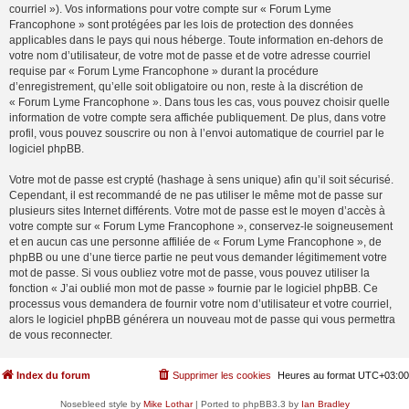
courriel »). Vos informations pour votre compte sur « Forum Lyme
Francophone » sont protégées par les lois de protection des données
applicables dans le pays qui nous héberge. Toute information en-dehors de
votre nom d’utilisateur, de votre mot de passe et de votre adresse courriel
requise par « Forum Lyme Francophone » durant la procédure
d’enregistrement, qu’elle soit obligatoire ou non, reste à la discrétion de
« Forum Lyme Francophone ». Dans tous les cas, vous pouvez choisir quelle
information de votre compte sera affichée publiquement. De plus, dans votre
profil, vous pouvez souscrire ou non à l’envoi automatique de courriel par le
logiciel phpBB.
Votre mot de passe est crypté (hashage à sens unique) afin qu’il soit sécurisé.
Cependant, il est recommandé de ne pas utiliser le même mot de passe sur
plusieurs sites Internet différents. Votre mot de passe est le moyen d’accès à
votre compte sur « Forum Lyme Francophone », conservez-le soigneusement
et en aucun cas une personne affiliée de « Forum Lyme Francophone », de
phpBB ou une d’une tierce partie ne peut vous demander légitimement votre
mot de passe. Si vous oubliez votre mot de passe, vous pouvez utiliser la
fonction « J’ai oublié mon mot de passe » fournie par le logiciel phpBB. Ce
processus vous demandera de fournir votre nom d’utilisateur et votre courriel,
alors le logiciel phpBB générera un nouveau mot de passe qui vous permettra
de vous reconnecter.
Index du forum
Supprimer les cookies
Heures au format
UTC+03:00
Nosebleed style by
Mike Lothar
| Ported to phpBB3.3 by
Ian Bradley