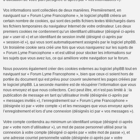
Vos informations sont collectées de deux manières. Premièrement, en
naviguant sur « Forum Lyme Francophone », le logiciel phpBB créera un
certain nombre de cookies, qui sont des petits fichiers textes téléchargés dans
les fichiers temporaires du navigateur Internet de votre ordinateur. Les deux
premiers cookies ne contiennent qu’un identifiant utilisateur (désigné ci-après
par « user-id ») et un identifiant de session invité (désigné ci-après par
« session-id »), qui vous sont automatiquement assignés par le logiciel phpBB.
Un troisième cookie sera créé une fois que vous naviguerez sur les sujets de
« Forum Lyme Francophone » et est utilisé pour stocker les informations sur
les sujets que vous avez lus, ce qui améliore votre navigation sur le forum.
Nous pouvons également créer des cookies externes au logiciel phpBB tout en
naviguant sur « Forum Lyme Francophone », bien que ceux-ci soient hors de
portée du document qui est prévu pour couvrir seulement les pages créées par
le logiciel phpBB. La seconde manière est de récupérer l’information que vous
nous envoyez et que nous collectons. Ceci peut être, et n’est pas limité à : la
publication de message en tant qu’utilisateur invité (désignée ci-après par
« messages invités »), l’enregistrement sur « Forum Lyme Francophone »
(désignée ici par « votre compte ») et les messages que vous envoyez après
l’enregistrement et lors d’une connexion (désignés ici par « vos messages »).
Votre compte contiendra au minimum un identifiant unique (désigné ci-après
par « votre nom d’utilisateur »), un mot de passe personnel utilisé pour la
connexion à votre compte (désigné ci-après par « votre mot de passe »), et
une adresse courriel personnelle valide (désignée ci-après par « votre