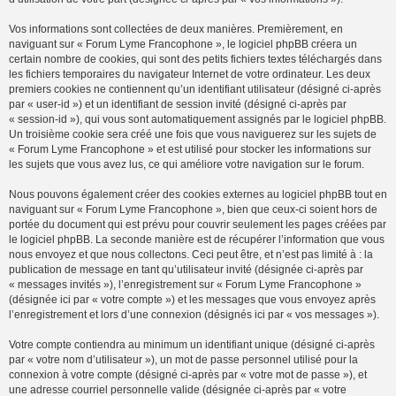
Vos informations sont collectées de deux manières. Premièrement, en
naviguant sur « Forum Lyme Francophone », le logiciel phpBB créera un
certain nombre de cookies, qui sont des petits fichiers textes téléchargés dans
les fichiers temporaires du navigateur Internet de votre ordinateur. Les deux
premiers cookies ne contiennent qu’un identifiant utilisateur (désigné ci-après
par « user-id ») et un identifiant de session invité (désigné ci-après par
« session-id »), qui vous sont automatiquement assignés par le logiciel phpBB.
Un troisième cookie sera créé une fois que vous naviguerez sur les sujets de
« Forum Lyme Francophone » et est utilisé pour stocker les informations sur
les sujets que vous avez lus, ce qui améliore votre navigation sur le forum.
Nous pouvons également créer des cookies externes au logiciel phpBB tout en
naviguant sur « Forum Lyme Francophone », bien que ceux-ci soient hors de
portée du document qui est prévu pour couvrir seulement les pages créées par
le logiciel phpBB. La seconde manière est de récupérer l’information que vous
nous envoyez et que nous collectons. Ceci peut être, et n’est pas limité à : la
publication de message en tant qu’utilisateur invité (désignée ci-après par
« messages invités »), l’enregistrement sur « Forum Lyme Francophone »
(désignée ici par « votre compte ») et les messages que vous envoyez après
l’enregistrement et lors d’une connexion (désignés ici par « vos messages »).
Votre compte contiendra au minimum un identifiant unique (désigné ci-après
par « votre nom d’utilisateur »), un mot de passe personnel utilisé pour la
connexion à votre compte (désigné ci-après par « votre mot de passe »), et
une adresse courriel personnelle valide (désignée ci-après par « votre