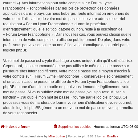
courriel »). Vos informations pour votre compte sur « Forum Lyme
Francophone » sont protégées par les lois de protection des données
applicables dans le pays qui nous héberge. Toute information en-dehors de
votre nom d’utilisateur, de votre mot de passe et de votre adresse courriel
requise par « Forum Lyme Francophone » durant la procédure
d’enregistrement, qu’elle soit obligatoire ou non, reste à la discrétion de
« Forum Lyme Francophone ». Dans tous les cas, vous pouvez choisir quelle
information de votre compte sera affichée publiquement. De plus, dans votre
profil, vous pouvez souscrire ou non à l’envoi automatique de courriel par le
logiciel phpBB.
Votre mot de passe est crypté (hashage à sens unique) afin qu’il soit sécurisé.
Cependant, il est recommandé de ne pas utiliser le même mot de passe sur
plusieurs sites Internet différents. Votre mot de passe est le moyen d’accès à
votre compte sur « Forum Lyme Francophone », conservez-le soigneusement
et en aucun cas une personne affiliée de « Forum Lyme Francophone », de
phpBB ou une d’une tierce partie ne peut vous demander légitimement votre
mot de passe. Si vous oubliez votre mot de passe, vous pouvez utiliser la
fonction « J’ai oublié mon mot de passe » fournie par le logiciel phpBB. Ce
processus vous demandera de fournir votre nom d’utilisateur et votre courriel,
alors le logiciel phpBB générera un nouveau mot de passe qui vous permettra
de vous reconnecter.
Index du forum
Supprimer les cookies
Heures au format
UTC+03:00
Nosebleed style by
Mike Lothar
| Ported to phpBB3.3 by
Ian Bradley