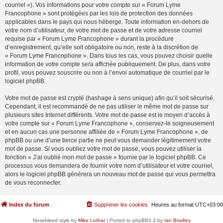
courriel »). Vos informations pour votre compte sur « Forum Lyme
Francophone » sont protégées par les lois de protection des données
applicables dans le pays qui nous héberge. Toute information en-dehors de
votre nom d’utilisateur, de votre mot de passe et de votre adresse courriel
requise par « Forum Lyme Francophone » durant la procédure
d’enregistrement, qu’elle soit obligatoire ou non, reste à la discrétion de
« Forum Lyme Francophone ». Dans tous les cas, vous pouvez choisir quelle
information de votre compte sera affichée publiquement. De plus, dans votre
profil, vous pouvez souscrire ou non à l’envoi automatique de courriel par le
logiciel phpBB.
Votre mot de passe est crypté (hashage à sens unique) afin qu’il soit sécurisé.
Cependant, il est recommandé de ne pas utiliser le même mot de passe sur
plusieurs sites Internet différents. Votre mot de passe est le moyen d’accès à
votre compte sur « Forum Lyme Francophone », conservez-le soigneusement
et en aucun cas une personne affiliée de « Forum Lyme Francophone », de
phpBB ou une d’une tierce partie ne peut vous demander légitimement votre
mot de passe. Si vous oubliez votre mot de passe, vous pouvez utiliser la
fonction « J’ai oublié mon mot de passe » fournie par le logiciel phpBB. Ce
processus vous demandera de fournir votre nom d’utilisateur et votre courriel,
alors le logiciel phpBB générera un nouveau mot de passe qui vous permettra
de vous reconnecter.
Index du forum
Supprimer les cookies
Heures au format
UTC+03:00
Nosebleed style by
Mike Lothar
| Ported to phpBB3.3 by
Ian Bradley