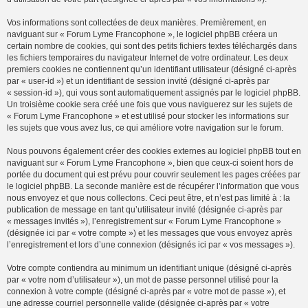
Vos informations sont collectées de deux manières. Premièrement, en
naviguant sur « Forum Lyme Francophone », le logiciel phpBB créera un
certain nombre de cookies, qui sont des petits fichiers textes téléchargés dans
les fichiers temporaires du navigateur Internet de votre ordinateur. Les deux
premiers cookies ne contiennent qu’un identifiant utilisateur (désigné ci-après
par « user-id ») et un identifiant de session invité (désigné ci-après par
« session-id »), qui vous sont automatiquement assignés par le logiciel phpBB.
Un troisième cookie sera créé une fois que vous naviguerez sur les sujets de
« Forum Lyme Francophone » et est utilisé pour stocker les informations sur
les sujets que vous avez lus, ce qui améliore votre navigation sur le forum.
Nous pouvons également créer des cookies externes au logiciel phpBB tout en
naviguant sur « Forum Lyme Francophone », bien que ceux-ci soient hors de
portée du document qui est prévu pour couvrir seulement les pages créées par
le logiciel phpBB. La seconde manière est de récupérer l’information que vous
nous envoyez et que nous collectons. Ceci peut être, et n’est pas limité à : la
publication de message en tant qu’utilisateur invité (désignée ci-après par
« messages invités »), l’enregistrement sur « Forum Lyme Francophone »
(désignée ici par « votre compte ») et les messages que vous envoyez après
l’enregistrement et lors d’une connexion (désignés ici par « vos messages »).
Votre compte contiendra au minimum un identifiant unique (désigné ci-après
par « votre nom d’utilisateur »), un mot de passe personnel utilisé pour la
connexion à votre compte (désigné ci-après par « votre mot de passe »), et
une adresse courriel personnelle valide (désignée ci-après par « votre