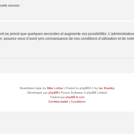
cette session
ment ne prend que quelques secondes et augmente vos possibilités. L’administrate
 assurez-vous d’avoir pris connaissance de nos conditions d’utilisation et de notre 
Nosebleed style by
Mike Lothar
| Ported to phpBB3.3 by
Ian Bradley
Développé par
phpBB
® Forum Software © phpBB Limited
Traduit par
phpBB-fr.com
Confidentialité
|
Conditions