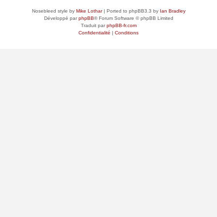
Nosebleed style by
Mike Lothar
| Ported to phpBB3.3 by
Ian Bradley
Développé par
phpBB
® Forum Software © phpBB Limited
Traduit par
phpBB-fr.com
Confidentialité
|
Conditions