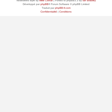
Nosebleed style by
Mike Lothar
| Ported to phpBB3.3 by
Ian Bradley
Développé par
phpBB
® Forum Software © phpBB Limited
Traduit par
phpBB-fr.com
Confidentialité
|
Conditions