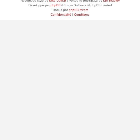
Nosebleed style by
Mike Lothar
| Ported to phpBB3.3 by
Ian Bradley
Développé par
phpBB
® Forum Software © phpBB Limited
Traduit par
phpBB-fr.com
Confidentialité
|
Conditions