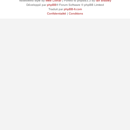
Nosebleed style by
Mike Lothar
| Ported to phpBB3.3 by
Ian Bradley
Développé par
phpBB
® Forum Software © phpBB Limited
Traduit par
phpBB-fr.com
Confidentialité
|
Conditions