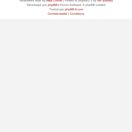
Nosebleed style by
Mike Lothar
| Ported to phpBB3.3 by
Ian Bradley
Développé par
phpBB
® Forum Software © phpBB Limited
Traduit par
phpBB-fr.com
Confidentialité
|
Conditions