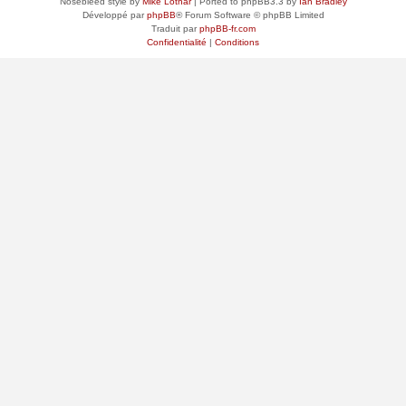
Nosebleed style by
Mike Lothar
| Ported to phpBB3.3 by
Ian Bradley
Développé par
phpBB
® Forum Software © phpBB Limited
Traduit par
phpBB-fr.com
Confidentialité
|
Conditions