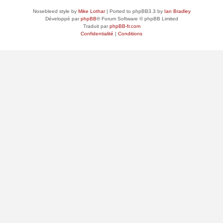
Nosebleed style by
Mike Lothar
| Ported to phpBB3.3 by
Ian Bradley
Développé par
phpBB
® Forum Software © phpBB Limited
Traduit par
phpBB-fr.com
Confidentialité
|
Conditions