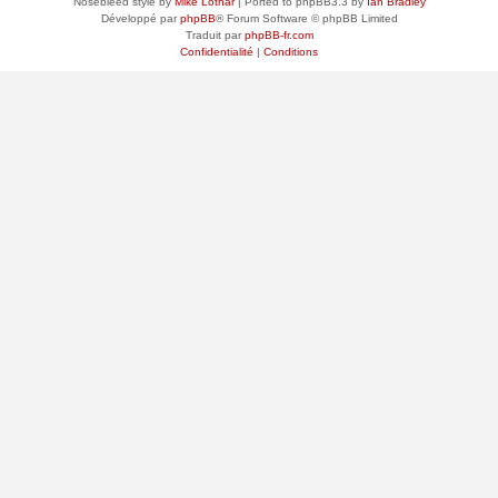
Nosebleed style by
Mike Lothar
| Ported to phpBB3.3 by
Ian Bradley
Développé par
phpBB
® Forum Software © phpBB Limited
Traduit par
phpBB-fr.com
Confidentialité
|
Conditions