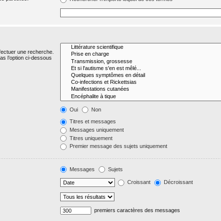
fectuer une recherche.
s l’option ci-dessous
Oui
Non
Titres et messages
Messages uniquement
Titres uniquement
Premier message des sujets uniquement
Messages
Sujets
Croissant
Décroissant
premiers caractères des messages