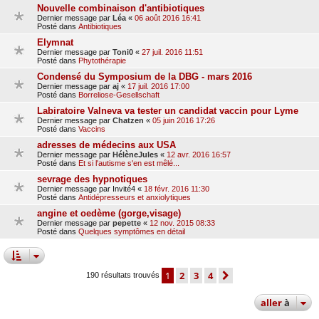
Nouvelle combinaison d'antibiotiques
Dernier message par
Léa
«
06 août 2016 16:41
Posté dans
Antibiotiques
Elymnat
Dernier message par
Toni0
«
27 juil. 2016 11:51
Posté dans
Phytothérapie
Condensé du Symposium de la DBG - mars 2016
Dernier message par
aj
«
17 juil. 2016 17:00
Posté dans
Borreliose-Gesellschaft
Labiratoire Valneva va tester un candidat vaccin pour Lyme
Dernier message par
Chatzen
«
05 juin 2016 17:26
Posté dans
Vaccins
adresses de médecins aux USA
Dernier message par
HélèneJules
«
12 avr. 2016 16:57
Posté dans
Et si l'autisme s'en est mêlé...
sevrage des hypnotiques
Dernier message par
Invité4
«
18 févr. 2016 11:30
Posté dans
Antidépresseurs et anxiolytiques
angine et oedème (gorge,visage)
Dernier message par
pepette
«
12 nov. 2015 08:33
Posté dans
Quelques symptômes en détail
1
2
3
4
suivante
190 résultats trouvés
aller
à