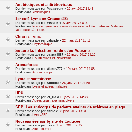
Antibiotiques et antirétroviraux
Dernier message par
Padapoum
«
29 avr. 2017 13:45
Posté dans
Antibiotiques
1er café Lyme en Creuse (23)
Dernier message par
MissTik
«
07 avr. 2017 00:00
Posté dans
France Lyme, association française de lutte contre les Maladies
Vectorielles à Tiques
Chronic Tonic
Dernier message par
calande
«
22 mars 2017 15:11
Posté dans
Phytothérapie
Sutturella, Infection froide et/ou Autisme
Dernier message par
yoann8887
«
19 mars 2017 23:20
Posté dans
Co-infections et Rickettsias
Aromaforest
Dernier message par
Wendy777
«
19 mars 2017 14:08
Posté dans
Aromathérapie
Lyme et sarcoidose
Dernier message par
wilobee
«
28 janv. 2017 21:58
Posté dans
Lyme et autres maladies
HPU
Dernier message par
lef_flo
«
15 janv. 2017 14:38
Posté dans
Autres tests, examens divers
SEP: Les anticorps de patients atteints de sclérose en plaqu
Dernier message par
annie
«
08 janv. 2017 13:31
Posté dans
Lyme/SEP
Nouveautées sur le site de Caducee
Dernier message par
Léa
«
08 oct. 2016 14:19
Posté dans
Sites Internet