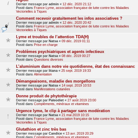
Dernier message par
admin
«
12 déc. 2020 21:12
Posté dans
France Lyme, association française de lutte contre les Maladies
Vectorielles à Tiques
Comment recevoir gratuitement les infos associatives ?
Dernier message par
admin
«
12 déc. 2020 20:42
Posté dans
France Lyme, association française de lutte contre les Maladies
Vectorielles à Tiques
Lyme et troubles de l’attention TDA(H)
Dernier message par
Natsa
«
09 déc. 2019 01:11
Posté dans
Prise en charge
Problèmes psychiatriques et agents infectieux
Dernier message par
Natsa
«
08 déc. 2019 00:27
Posté dans
Questions diverses
L’aluminium dans notre vie quotidienne, état des connaissanc
Dernier message par
litana
«
25 sept. 2019 19:33
Posté dans
Alimentation
Démangeaisons, maladie des morgellons
Dernier message par
Natsa
«
14 sept. 2019 10:53
Posté dans
Manifestations cutanées
Donne produit de phytothérapie
Dernier message par
Paleodiet
«
27 août 2019 23:00
Posté dans
Compléments, minéraux et vitamines
Urgence lyme, le clip à partager sans modération
Dernier message par
Natsa
«
21 mai 2019 10:15
Posté dans
France Lyme, association française de lutte contre les Maladies
Vectorielles à Tiques
Glutathion et zinc très bas
Dernier message par
Candice
«
13 avr. 2019 20:29
Posté dans
Compléments, minéraux et vitamines