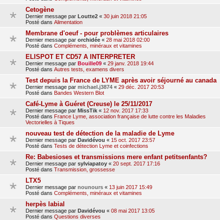
Cetogène
Dernier message par
Loutte2
«
30 juin 2018 21:05
Posté dans
Alimentation
Membrane d'oeuf - pour problèmes articulaires
Dernier message par
orchidée
«
28 mai 2018 02:00
Posté dans
Compléments, minéraux et vitamines
ELISPOT ET CD57 A INTERPRETER
Dernier message par
Bouille09
«
29 janv. 2018 19:44
Posté dans
Autres tests, examens divers
Test depuis la France de LYME après avoir séjourné au canada
Dernier message par
michael.j3874
«
29 déc. 2017 20:53
Posté dans
Bandes Western Blot
Café-Lyme à Guéret (Creuse) le 25/11/2017
Dernier message par
MissTik
«
12 nov. 2017 17:33
Posté dans
France Lyme, association française de lutte contre les Maladies
Vectorielles à Tiques
nouveau test de détection de la maladie de Lyme
Dernier message par
Davidévou
«
15 oct. 2017 23:57
Posté dans
Tests de détection Lyme et coinfections
Re: Babesioses et transmissions mere enfant petitsenfants?
Dernier message par
sylviapatoy
«
20 sept. 2017 17:16
Posté dans
Transmission, grossesse
LTX5
Dernier message par
nounours
«
13 juin 2017 15:49
Posté dans
Compléments, minéraux et vitamines
herpès labial
Dernier message par
Davidévou
«
08 mai 2017 13:05
Posté dans
Questions diverses