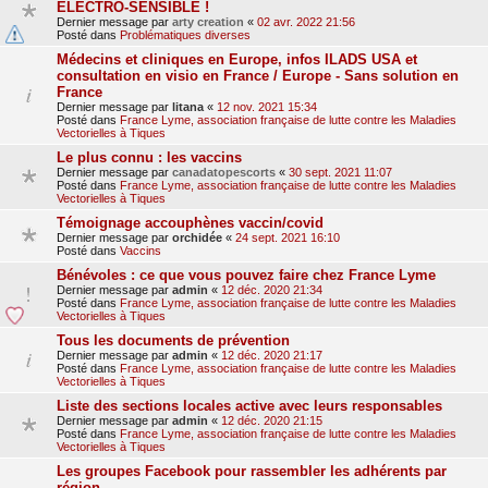
ELECTRO-SENSIBLE !
Dernier message par
arty creation
«
02 avr. 2022 21:56
Posté dans
Problématiques diverses
Médecins et cliniques en Europe, infos ILADS USA et
consultation en visio en France / Europe - Sans solution en
France
Dernier message par
litana
«
12 nov. 2021 15:34
Posté dans
France Lyme, association française de lutte contre les Maladies
Vectorielles à Tiques
Le plus connu : les vaccins
Dernier message par
canadatopescorts
«
30 sept. 2021 11:07
Posté dans
France Lyme, association française de lutte contre les Maladies
Vectorielles à Tiques
Témoignage accouphènes vaccin/covid
Dernier message par
orchidée
«
24 sept. 2021 16:10
Posté dans
Vaccins
Bénévoles : ce que vous pouvez faire chez France Lyme
Dernier message par
admin
«
12 déc. 2020 21:34
Posté dans
France Lyme, association française de lutte contre les Maladies
Vectorielles à Tiques
Tous les documents de prévention
Dernier message par
admin
«
12 déc. 2020 21:17
Posté dans
France Lyme, association française de lutte contre les Maladies
Vectorielles à Tiques
Liste des sections locales active avec leurs responsables
Dernier message par
admin
«
12 déc. 2020 21:15
Posté dans
France Lyme, association française de lutte contre les Maladies
Vectorielles à Tiques
Les groupes Facebook pour rassembler les adhérents par
région