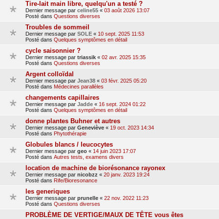
Tire-lait main libre, quelqu'un a testé ?
Dernier message par
celine55
«
03 août 2026 13:07
Posté dans
Questions diverses
Troubles de sommeil
Dernier message par
SOLE
«
10 sept. 2025 11:53
Posté dans
Quelques symptômes en détail
cycle saisonnier ?
Dernier message par
triassik
«
02 avr. 2025 15:35
Posté dans
Questions diverses
Argent colloïdal
Dernier message par
Jean38
«
03 févr. 2025 05:20
Posté dans
Médecines parallèles
changements capillaires
Dernier message par
Jadde
«
16 sept. 2024 01:22
Posté dans
Quelques symptômes en détail
donne plantes Buhner et autres
Dernier message par
Geneviève
«
19 oct. 2023 14:34
Posté dans
Phytothérapie
Globules blancs / leucocytes
Dernier message par
geo
«
14 juin 2023 17:07
Posté dans
Autres tests, examens divers
location de machine de biorésonance rayonex
Dernier message par
nicobzz
«
20 janv. 2023 19:24
Posté dans
Rife/Bioresonance
les generiques
Dernier message par
prunelle
«
22 nov. 2022 11:23
Posté dans
Questions diverses
PROBLÈME DE VERTIGE/MAUX DE TÊTE vous êtes