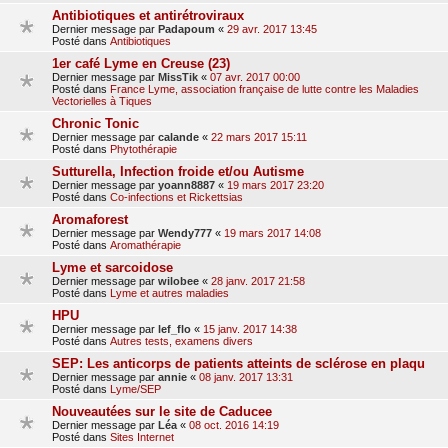
Antibiotiques et antirétroviraux
Dernier message par
Padapoum
«
29 avr. 2017 13:45
Posté dans
Antibiotiques
1er café Lyme en Creuse (23)
Dernier message par
MissTik
«
07 avr. 2017 00:00
Posté dans
France Lyme, association française de lutte contre les Maladies
Vectorielles à Tiques
Chronic Tonic
Dernier message par
calande
«
22 mars 2017 15:11
Posté dans
Phytothérapie
Sutturella, Infection froide et/ou Autisme
Dernier message par
yoann8887
«
19 mars 2017 23:20
Posté dans
Co-infections et Rickettsias
Aromaforest
Dernier message par
Wendy777
«
19 mars 2017 14:08
Posté dans
Aromathérapie
Lyme et sarcoidose
Dernier message par
wilobee
«
28 janv. 2017 21:58
Posté dans
Lyme et autres maladies
HPU
Dernier message par
lef_flo
«
15 janv. 2017 14:38
Posté dans
Autres tests, examens divers
SEP: Les anticorps de patients atteints de sclérose en plaqu
Dernier message par
annie
«
08 janv. 2017 13:31
Posté dans
Lyme/SEP
Nouveautées sur le site de Caducee
Dernier message par
Léa
«
08 oct. 2016 14:19
Posté dans
Sites Internet