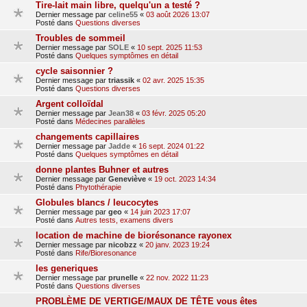
Tire-lait main libre, quelqu'un a testé ?
Dernier message par
celine55
«
03 août 2026 13:07
Posté dans
Questions diverses
Troubles de sommeil
Dernier message par
SOLE
«
10 sept. 2025 11:53
Posté dans
Quelques symptômes en détail
cycle saisonnier ?
Dernier message par
triassik
«
02 avr. 2025 15:35
Posté dans
Questions diverses
Argent colloïdal
Dernier message par
Jean38
«
03 févr. 2025 05:20
Posté dans
Médecines parallèles
changements capillaires
Dernier message par
Jadde
«
16 sept. 2024 01:22
Posté dans
Quelques symptômes en détail
donne plantes Buhner et autres
Dernier message par
Geneviève
«
19 oct. 2023 14:34
Posté dans
Phytothérapie
Globules blancs / leucocytes
Dernier message par
geo
«
14 juin 2023 17:07
Posté dans
Autres tests, examens divers
location de machine de biorésonance rayonex
Dernier message par
nicobzz
«
20 janv. 2023 19:24
Posté dans
Rife/Bioresonance
les generiques
Dernier message par
prunelle
«
22 nov. 2022 11:23
Posté dans
Questions diverses
PROBLÈME DE VERTIGE/MAUX DE TÊTE vous êtes