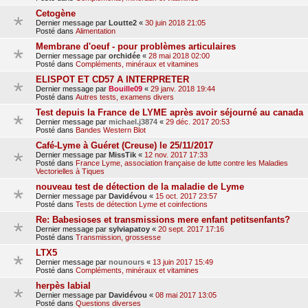
Cetogène
Dernier message par
Loutte2
«
30 juin 2018 21:05
Posté dans
Alimentation
Membrane d'oeuf - pour problèmes articulaires
Dernier message par
orchidée
«
28 mai 2018 02:00
Posté dans
Compléments, minéraux et vitamines
ELISPOT ET CD57 A INTERPRETER
Dernier message par
Bouille09
«
29 janv. 2018 19:44
Posté dans
Autres tests, examens divers
Test depuis la France de LYME après avoir séjourné au canada
Dernier message par
michael.j3874
«
29 déc. 2017 20:53
Posté dans
Bandes Western Blot
Café-Lyme à Guéret (Creuse) le 25/11/2017
Dernier message par
MissTik
«
12 nov. 2017 17:33
Posté dans
France Lyme, association française de lutte contre les Maladies
Vectorielles à Tiques
nouveau test de détection de la maladie de Lyme
Dernier message par
Davidévou
«
15 oct. 2017 23:57
Posté dans
Tests de détection Lyme et coinfections
Re: Babesioses et transmissions mere enfant petitsenfants?
Dernier message par
sylviapatoy
«
20 sept. 2017 17:16
Posté dans
Transmission, grossesse
LTX5
Dernier message par
nounours
«
13 juin 2017 15:49
Posté dans
Compléments, minéraux et vitamines
herpès labial
Dernier message par
Davidévou
«
08 mai 2017 13:05
Posté dans
Questions diverses