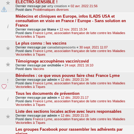
ELECTRO-SENSIBLE !
Dernier message par
arty creation
«
02 avr. 2022 21:56
Posté dans
Problématiques diverses
Médecins et cliniques en Europe, infos ILADS USA et
consultation en visio en France / Europe - Sans solution en
France
Dernier message par
litana
«
12 nov. 2021 15:34
Posté dans
France Lyme, association française de lutte contre les Maladies
Vectorielles à Tiques
Le plus connu : les vaccins
Dernier message par
canadatopescorts
«
30 sept. 2021 11:07
Posté dans
France Lyme, association française de lutte contre les Maladies
Vectorielles à Tiques
Témoignage accouphènes vaccin/covid
Dernier message par
orchidée
«
24 sept. 2021 16:10
Posté dans
Vaccins
Bénévoles : ce que vous pouvez faire chez France Lyme
Dernier message par
admin
«
12 déc. 2020 21:34
Posté dans
France Lyme, association française de lutte contre les Maladies
Vectorielles à Tiques
Tous les documents de prévention
Dernier message par
admin
«
12 déc. 2020 21:17
Posté dans
France Lyme, association française de lutte contre les Maladies
Vectorielles à Tiques
Liste des sections locales active avec leurs responsables
Dernier message par
admin
«
12 déc. 2020 21:15
Posté dans
France Lyme, association française de lutte contre les Maladies
Vectorielles à Tiques
Les groupes Facebook pour rassembler les adhérents par
région