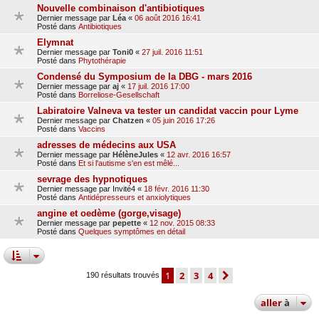
Nouvelle combinaison d'antibiotiques
Dernier message par
Léa
«
06 août 2016 16:41
Posté dans
Antibiotiques
Elymnat
Dernier message par
Toni0
«
27 juil. 2016 11:51
Posté dans
Phytothérapie
Condensé du Symposium de la DBG - mars 2016
Dernier message par
aj
«
17 juil. 2016 17:00
Posté dans
Borreliose-Gesellschaft
Labiratoire Valneva va tester un candidat vaccin pour Lyme
Dernier message par
Chatzen
«
05 juin 2016 17:26
Posté dans
Vaccins
adresses de médecins aux USA
Dernier message par
HélèneJules
«
12 avr. 2016 16:57
Posté dans
Et si l'autisme s'en est mêlé...
sevrage des hypnotiques
Dernier message par
Invité4
«
18 févr. 2016 11:30
Posté dans
Antidépresseurs et anxiolytiques
angine et oedème (gorge,visage)
Dernier message par
pepette
«
12 nov. 2015 08:33
Posté dans
Quelques symptômes en détail
1
2
3
4
suivante
190 résultats trouvés
aller
à