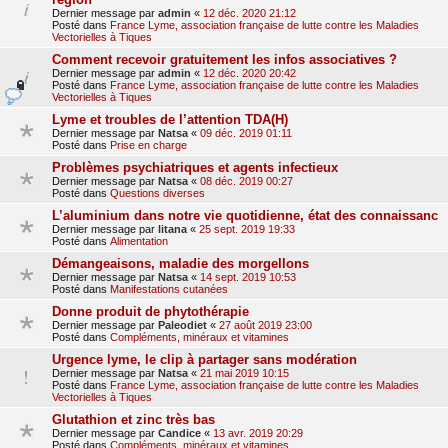
Dernier message par
admin
«
12 déc. 2020 21:12
Posté dans
France Lyme, association française de lutte contre les Maladies
Vectorielles à Tiques
Comment recevoir gratuitement les infos associatives ?
Dernier message par
admin
«
12 déc. 2020 20:42
Posté dans
France Lyme, association française de lutte contre les Maladies
Vectorielles à Tiques
Lyme et troubles de l’attention TDA(H)
Dernier message par
Natsa
«
09 déc. 2019 01:11
Posté dans
Prise en charge
Problèmes psychiatriques et agents infectieux
Dernier message par
Natsa
«
08 déc. 2019 00:27
Posté dans
Questions diverses
L’aluminium dans notre vie quotidienne, état des connaissanc
Dernier message par
litana
«
25 sept. 2019 19:33
Posté dans
Alimentation
Démangeaisons, maladie des morgellons
Dernier message par
Natsa
«
14 sept. 2019 10:53
Posté dans
Manifestations cutanées
Donne produit de phytothérapie
Dernier message par
Paleodiet
«
27 août 2019 23:00
Posté dans
Compléments, minéraux et vitamines
Urgence lyme, le clip à partager sans modération
Dernier message par
Natsa
«
21 mai 2019 10:15
Posté dans
France Lyme, association française de lutte contre les Maladies
Vectorielles à Tiques
Glutathion et zinc très bas
Dernier message par
Candice
«
13 avr. 2019 20:29
Posté dans
Compléments, minéraux et vitamines