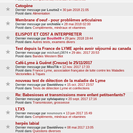
Cetogène
Dernier message par
Loutte2
«
30 juin 2018 21:05
Posté dans
Alimentation
Membrane d'oeuf - pour problèmes articulaires
Dernier message par
orchidée
«
28 mai 2018 02:00
Posté dans
Compléments, minéraux et vitamines
ELISPOT ET CD57 A INTERPRETER
Dernier message par
Bouille09
«
29 janv. 2018 19:44
Posté dans
Autres tests, examens divers
Test depuis la France de LYME après avoir séjourné au canada
Dernier message par
michael.j3874
«
29 déc. 2017 20:53
Posté dans
Bandes Western Blot
Café-Lyme à Guéret (Creuse) le 25/11/2017
Dernier message par
MissTik
«
12 nov. 2017 17:33
Posté dans
France Lyme, association française de lutte contre les Maladies
Vectorielles à Tiques
nouveau test de détection de la maladie de Lyme
Dernier message par
Davidévou
«
15 oct. 2017 23:57
Posté dans
Tests de détection Lyme et coinfections
Re: Babesioses et transmissions mere enfant petitsenfants?
Dernier message par
sylviapatoy
«
20 sept. 2017 17:16
Posté dans
Transmission, grossesse
LTX5
Dernier message par
nounours
«
13 juin 2017 15:49
Posté dans
Compléments, minéraux et vitamines
herpès labial
Dernier message par
Davidévou
«
08 mai 2017 13:05
Posté dans
Questions diverses