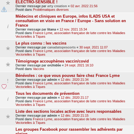
ELECTRO-SENSIBLE !
Dernier message par
arty creation
«
02 avr. 2022 21:56
Posté dans
Problématiques diverses
Médecins et cliniques en Europe, infos ILADS USA et
consultation en visio en France / Europe - Sans solution en
France
Dernier message par
litana
«
12 nov. 2021 15:34
Posté dans
France Lyme, association française de lutte contre les Maladies
Vectorielles à Tiques
Le plus connu : les vaccins
Dernier message par
canadatopescorts
«
30 sept. 2021 11:07
Posté dans
France Lyme, association française de lutte contre les Maladies
Vectorielles à Tiques
Témoignage accouphènes vaccin/covid
Dernier message par
orchidée
«
24 sept. 2021 16:10
Posté dans
Vaccins
Bénévoles : ce que vous pouvez faire chez France Lyme
Dernier message par
admin
«
12 déc. 2020 21:34
Posté dans
France Lyme, association française de lutte contre les Maladies
Vectorielles à Tiques
Tous les documents de prévention
Dernier message par
admin
«
12 déc. 2020 21:17
Posté dans
France Lyme, association française de lutte contre les Maladies
Vectorielles à Tiques
Liste des sections locales active avec leurs responsables
Dernier message par
admin
«
12 déc. 2020 21:15
Posté dans
France Lyme, association française de lutte contre les Maladies
Vectorielles à Tiques
Les groupes Facebook pour rassembler les adhérents par
région