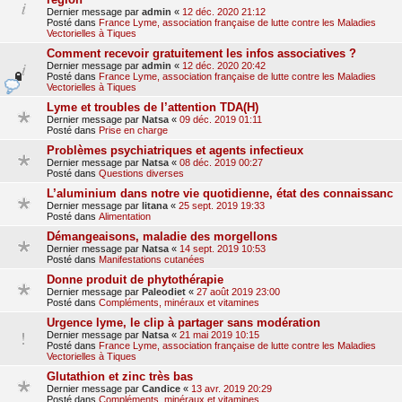
Dernier message par
admin
«
12 déc. 2020 21:12
Posté dans
France Lyme, association française de lutte contre les Maladies
Vectorielles à Tiques
Comment recevoir gratuitement les infos associatives ?
Dernier message par
admin
«
12 déc. 2020 20:42
Posté dans
France Lyme, association française de lutte contre les Maladies
Vectorielles à Tiques
Lyme et troubles de l’attention TDA(H)
Dernier message par
Natsa
«
09 déc. 2019 01:11
Posté dans
Prise en charge
Problèmes psychiatriques et agents infectieux
Dernier message par
Natsa
«
08 déc. 2019 00:27
Posté dans
Questions diverses
L’aluminium dans notre vie quotidienne, état des connaissanc
Dernier message par
litana
«
25 sept. 2019 19:33
Posté dans
Alimentation
Démangeaisons, maladie des morgellons
Dernier message par
Natsa
«
14 sept. 2019 10:53
Posté dans
Manifestations cutanées
Donne produit de phytothérapie
Dernier message par
Paleodiet
«
27 août 2019 23:00
Posté dans
Compléments, minéraux et vitamines
Urgence lyme, le clip à partager sans modération
Dernier message par
Natsa
«
21 mai 2019 10:15
Posté dans
France Lyme, association française de lutte contre les Maladies
Vectorielles à Tiques
Glutathion et zinc très bas
Dernier message par
Candice
«
13 avr. 2019 20:29
Posté dans
Compléments, minéraux et vitamines