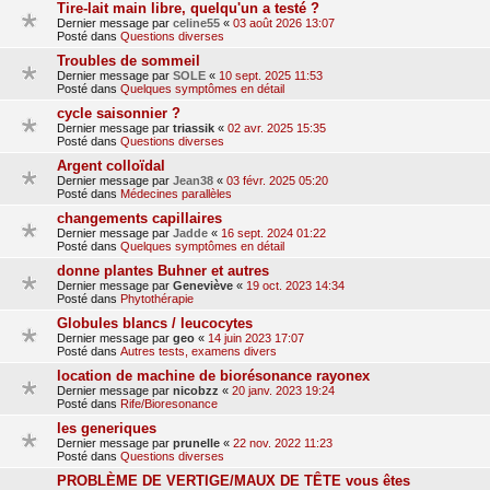
Tire-lait main libre, quelqu'un a testé ?
Dernier message par
celine55
«
03 août 2026 13:07
Posté dans
Questions diverses
Troubles de sommeil
Dernier message par
SOLE
«
10 sept. 2025 11:53
Posté dans
Quelques symptômes en détail
cycle saisonnier ?
Dernier message par
triassik
«
02 avr. 2025 15:35
Posté dans
Questions diverses
Argent colloïdal
Dernier message par
Jean38
«
03 févr. 2025 05:20
Posté dans
Médecines parallèles
changements capillaires
Dernier message par
Jadde
«
16 sept. 2024 01:22
Posté dans
Quelques symptômes en détail
donne plantes Buhner et autres
Dernier message par
Geneviève
«
19 oct. 2023 14:34
Posté dans
Phytothérapie
Globules blancs / leucocytes
Dernier message par
geo
«
14 juin 2023 17:07
Posté dans
Autres tests, examens divers
location de machine de biorésonance rayonex
Dernier message par
nicobzz
«
20 janv. 2023 19:24
Posté dans
Rife/Bioresonance
les generiques
Dernier message par
prunelle
«
22 nov. 2022 11:23
Posté dans
Questions diverses
PROBLÈME DE VERTIGE/MAUX DE TÊTE vous êtes