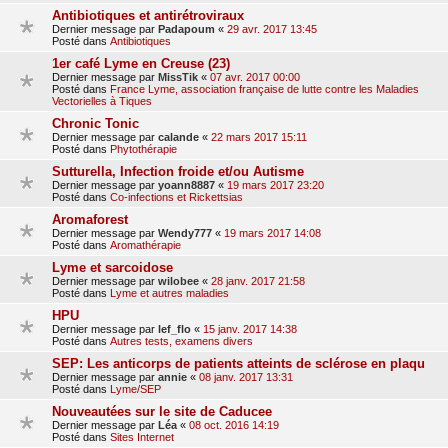
Antibiotiques et antirétroviraux
Dernier message par
Padapoum
«
29 avr. 2017 13:45
Posté dans
Antibiotiques
1er café Lyme en Creuse (23)
Dernier message par
MissTik
«
07 avr. 2017 00:00
Posté dans
France Lyme, association française de lutte contre les Maladies
Vectorielles à Tiques
Chronic Tonic
Dernier message par
calande
«
22 mars 2017 15:11
Posté dans
Phytothérapie
Sutturella, Infection froide et/ou Autisme
Dernier message par
yoann8887
«
19 mars 2017 23:20
Posté dans
Co-infections et Rickettsias
Aromaforest
Dernier message par
Wendy777
«
19 mars 2017 14:08
Posté dans
Aromathérapie
Lyme et sarcoidose
Dernier message par
wilobee
«
28 janv. 2017 21:58
Posté dans
Lyme et autres maladies
HPU
Dernier message par
lef_flo
«
15 janv. 2017 14:38
Posté dans
Autres tests, examens divers
SEP: Les anticorps de patients atteints de sclérose en plaqu
Dernier message par
annie
«
08 janv. 2017 13:31
Posté dans
Lyme/SEP
Nouveautées sur le site de Caducee
Dernier message par
Léa
«
08 oct. 2016 14:19
Posté dans
Sites Internet