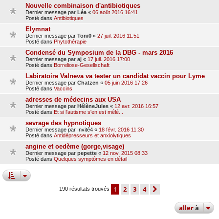
Nouvelle combinaison d'antibiotiques
Dernier message par
Léa
«
06 août 2016 16:41
Posté dans
Antibiotiques
Elymnat
Dernier message par
Toni0
«
27 juil. 2016 11:51
Posté dans
Phytothérapie
Condensé du Symposium de la DBG - mars 2016
Dernier message par
aj
«
17 juil. 2016 17:00
Posté dans
Borreliose-Gesellschaft
Labiratoire Valneva va tester un candidat vaccin pour Lyme
Dernier message par
Chatzen
«
05 juin 2016 17:26
Posté dans
Vaccins
adresses de médecins aux USA
Dernier message par
HélèneJules
«
12 avr. 2016 16:57
Posté dans
Et si l'autisme s'en est mêlé...
sevrage des hypnotiques
Dernier message par
Invité4
«
18 févr. 2016 11:30
Posté dans
Antidépresseurs et anxiolytiques
angine et oedème (gorge,visage)
Dernier message par
pepette
«
12 nov. 2015 08:33
Posté dans
Quelques symptômes en détail
1
2
3
4
suivante
190 résultats trouvés
aller
à