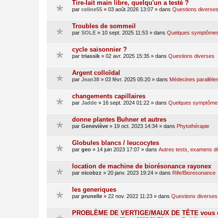
Tire-lait main libre, quelqu'un a testé ?
par
celine55
»
03 août 2026 13:07
» dans
Questions diverse
Troubles de sommeil
par
SOLE
»
10 sept. 2025 11:53
» dans
Quelques symptômes 
cycle saisonnier ?
par
triassik
»
02 avr. 2025 15:35
» dans
Questions diverses
Argent colloïdal
par
Jean38
»
03 févr. 2025 05:20
» dans
Médecines parallèle
changements capillaires
par
Jadde
»
16 sept. 2024 01:22
» dans
Quelques symptômes 
donne plantes Buhner et autres
par
Geneviève
»
19 oct. 2023 14:34
» dans
Phytothérapie
Globules blancs / leucocytes
par
geo
»
14 juin 2023 17:07
» dans
Autres tests, examens d
location de machine de biorésonance rayonex
par
nicobzz
»
20 janv. 2023 19:24
» dans
Rife/Bioresonance
les generiques
par
prunelle
»
22 nov. 2022 11:23
» dans
Questions diverses
PROBLÈME DE VERTIGE/MAUX DE TÊTE vous ê