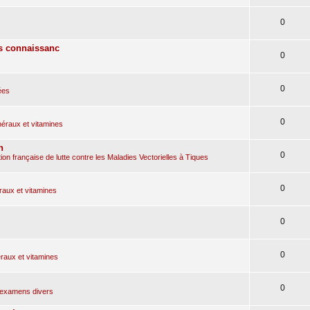
0
es connaissanc
0
0
ées
0
éraux et vitamines
n
0
on française de lutte contre les Maladies Vectorielles à Tiques
0
aux et vitamines
0
0
aux et vitamines
0
, examens divers