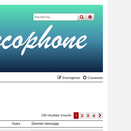
rechercher
recherche
avancée
S’enregistrer
Connexion
1
2
3
4
suivante
190 résultats trouvés
Vues
Dernier message