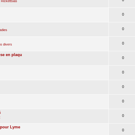
 Rickettsias
0
0
adies
0
s divers
ose en plaqu
0
0
0
0
6
0
t
n pour Lyme
0