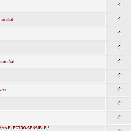
0
s
0
en détail
0
0
s
0
en détail
0
0
ivers
0
0
tes ELECTRO-SENSIBLE !
0