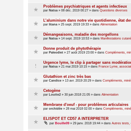
Problèmes psychiatriques et agents infectieux
par
Natsa
»
08 déc. 2019 00:27
» dans
Questions diverses
L’aluminium dans notre vie quotidienne, état d
par
litana
»
25 sept. 2019 19:33
» dans
Alimentation
Démangeaisons, maladie des morgellons
par
Natsa
»
14 sept. 2019 10:53
» dans
Manifestations cutan
Donne produit de phytothérapie
par
Paleodiet
»
27 août 2019 23:00
» dans
Compléments, min
Urgence lyme, le clip à partager sans modératio
par
Natsa
»
21 mai 2019 10:15
» dans
France Lyme, associati
Glutathion et zinc très bas
par
Candice
»
13 avr. 2019 20:29
» dans
Compléments, minér
Cetogène
par
Loutte2
»
30 juin 2018 21:05
» dans
Alimentation
Membrane d'oeuf - pour problèmes articulaires
par
orchidée
»
28 mai 2018 02:00
» dans
Compléments, minér
ELISPOT ET CD57 A INTERPRETER
par
Bouille09
»
29 janv. 2018 19:44
» dans
Autres tests