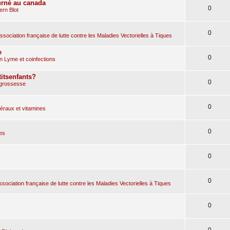
urné au canada
0
rn Blot
0
sociation française de lutte contre les Maladies Vectorielles à Tiques
e
0
n Lyme et coinfections
itsenfants?
0
 grossesse
0
raux et vitamines
0
es
0
0
ociation française de lutte contre les Maladies Vectorielles à Tiques
0
0