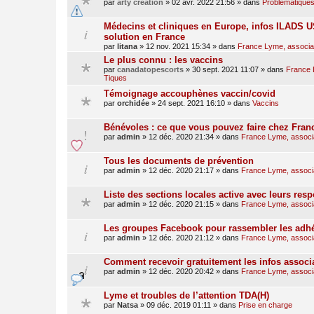
par
arty creation
»
02 avr. 2022 21:56
» dans
Problématiques
Médecins et cliniques en Europe, infos ILADS US
solution en France
par
litana
»
12 nov. 2021 15:34
» dans
France Lyme, associati
Le plus connu : les vaccins
par
canadatopescorts
»
30 sept. 2021 11:07
» dans
France L
Tiques
Témoignage accouphènes vaccin/covid
par
orchidée
»
24 sept. 2021 16:10
» dans
Vaccins
Bénévoles : ce que vous pouvez faire chez Fra
par
admin
»
12 déc. 2020 21:34
» dans
France Lyme, associat
Tous les documents de prévention
par
admin
»
12 déc. 2020 21:17
» dans
France Lyme, associat
Liste des sections locales active avec leurs res
par
admin
»
12 déc. 2020 21:15
» dans
France Lyme, associat
Les groupes Facebook pour rassembler les adhé
par
admin
»
12 déc. 2020 21:12
» dans
France Lyme, associat
Comment recevoir gratuitement les infos associ
par
admin
»
12 déc. 2020 20:42
» dans
France Lyme, associat
Lyme et troubles de l’attention TDA(H)
par
Natsa
»
09 déc. 2019 01:11
» dans
Prise en charge