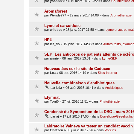
par
yoann8887
»
19 mars 2017 23:20
» dans
Co-infections et
Aromaforest
par
Wendy777
»
19 mars 2017 14:08
» dans
Aromathérapie
Lyme et sarcoidose
par
wilobee
»
28 janv. 2017 21:58
» dans
Lyme et autres mal
HPU
par
lef_flo
»
15 janv. 2017 14:38
» dans
Autres tests, examen
SEP: Les anticorps de patients atteints de sclér
par
annie
»
08 janv. 2017 13:31
» dans
Lyme/SEP
Nouveautées sur le site de Caducee
par
Léa
»
08 oct. 2016 14:19
» dans
Sites Internet
Nouvelle combinaison d'antibiotiques
par
Léa
»
06 août 2016 16:41
» dans
Antibiotiques
Elymnat
par
Toni0
»
27 juil. 2016 11:51
» dans
Phytothérapie
Condensé du Symposium de la DBG - mars 201
par
aj
»
17 juil. 2016 17:00
» dans
Borreliose-Gesellschaf
Labiratoire Valneva va tester un candidat vacci
par
Chatzen
»
05 juin 2016 17:26
» dans
Vaccins