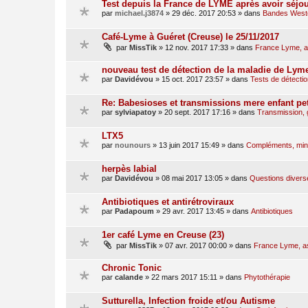
Test depuis la France de LYME après avoir séjo
par
michael.j3874
»
29 déc. 2017 20:53
» dans
Bandes Weste
Café-Lyme à Guéret (Creuse) le 25/11/2017
par
MissTik
»
12 nov. 2017 17:33
» dans
France Lyme, as
nouveau test de détection de la maladie de Lym
par
Davidévou
»
15 oct. 2017 23:57
» dans
Tests de détectio
Re: Babesioses et transmissions mere enfant pet
par
sylviapatoy
»
20 sept. 2017 17:16
» dans
Transmission,
LTX5
par
nounours
»
13 juin 2017 15:49
» dans
Compléments, miné
herpès labial
par
Davidévou
»
08 mai 2017 13:05
» dans
Questions divers
Antibiotiques et antirétroviraux
par
Padapoum
»
29 avr. 2017 13:45
» dans
Antibiotiques
1er café Lyme en Creuse (23)
par
MissTik
»
07 avr. 2017 00:00
» dans
France Lyme, ass
Chronic Tonic
par
calande
»
22 mars 2017 15:11
» dans
Phytothérapie
Sutturella, Infection froide et/ou Autisme