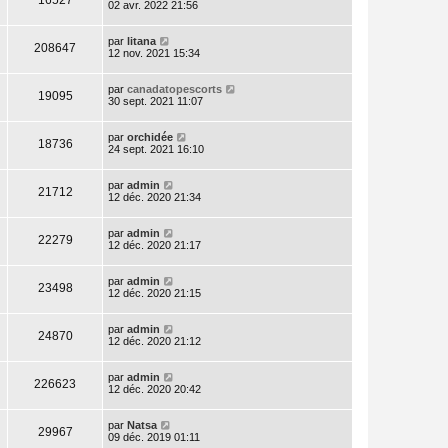
02 avr. 2022 21:56
par
litana
208647
12 nov. 2021 15:34
par
canadatopescorts
19095
30 sept. 2021 11:07
par
orchidée
18736
24 sept. 2021 16:10
par
admin
21712
12 déc. 2020 21:34
par
admin
22279
12 déc. 2020 21:17
par
admin
23498
12 déc. 2020 21:15
par
admin
24870
12 déc. 2020 21:12
par
admin
226623
12 déc. 2020 20:42
par
Natsa
29967
09 déc. 2019 01:11