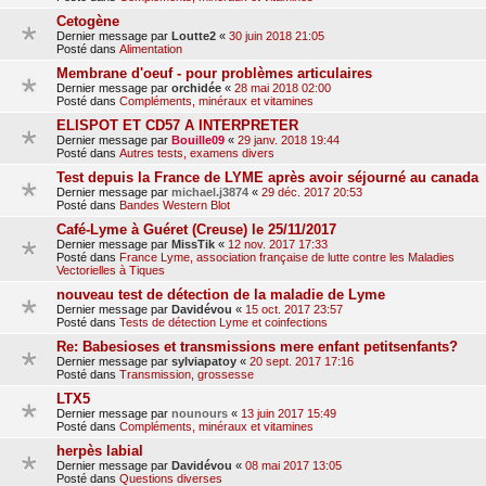
Cetogène
Dernier message par
Loutte2
«
30 juin 2018 21:05
Posté dans
Alimentation
Membrane d'oeuf - pour problèmes articulaires
Dernier message par
orchidée
«
28 mai 2018 02:00
Posté dans
Compléments, minéraux et vitamines
ELISPOT ET CD57 A INTERPRETER
Dernier message par
Bouille09
«
29 janv. 2018 19:44
Posté dans
Autres tests, examens divers
Test depuis la France de LYME après avoir séjourné au canada
Dernier message par
michael.j3874
«
29 déc. 2017 20:53
Posté dans
Bandes Western Blot
Café-Lyme à Guéret (Creuse) le 25/11/2017
Dernier message par
MissTik
«
12 nov. 2017 17:33
Posté dans
France Lyme, association française de lutte contre les Maladies
Vectorielles à Tiques
nouveau test de détection de la maladie de Lyme
Dernier message par
Davidévou
«
15 oct. 2017 23:57
Posté dans
Tests de détection Lyme et coinfections
Re: Babesioses et transmissions mere enfant petitsenfants?
Dernier message par
sylviapatoy
«
20 sept. 2017 17:16
Posté dans
Transmission, grossesse
LTX5
Dernier message par
nounours
«
13 juin 2017 15:49
Posté dans
Compléments, minéraux et vitamines
herpès labial
Dernier message par
Davidévou
«
08 mai 2017 13:05
Posté dans
Questions diverses