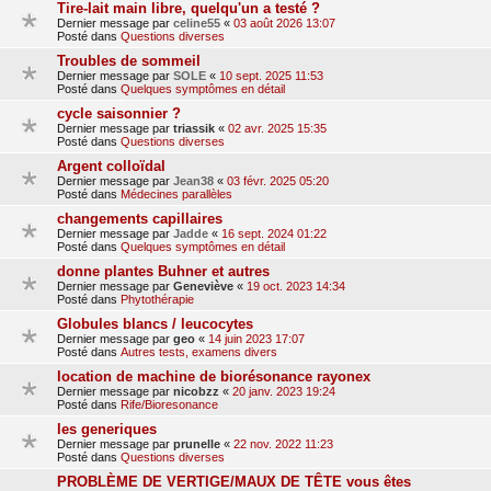
Tire-lait main libre, quelqu'un a testé ?
Dernier message par
celine55
«
03 août 2026 13:07
Posté dans
Questions diverses
Troubles de sommeil
Dernier message par
SOLE
«
10 sept. 2025 11:53
Posté dans
Quelques symptômes en détail
cycle saisonnier ?
Dernier message par
triassik
«
02 avr. 2025 15:35
Posté dans
Questions diverses
Argent colloïdal
Dernier message par
Jean38
«
03 févr. 2025 05:20
Posté dans
Médecines parallèles
changements capillaires
Dernier message par
Jadde
«
16 sept. 2024 01:22
Posté dans
Quelques symptômes en détail
donne plantes Buhner et autres
Dernier message par
Geneviève
«
19 oct. 2023 14:34
Posté dans
Phytothérapie
Globules blancs / leucocytes
Dernier message par
geo
«
14 juin 2023 17:07
Posté dans
Autres tests, examens divers
location de machine de biorésonance rayonex
Dernier message par
nicobzz
«
20 janv. 2023 19:24
Posté dans
Rife/Bioresonance
les generiques
Dernier message par
prunelle
«
22 nov. 2022 11:23
Posté dans
Questions diverses
PROBLÈME DE VERTIGE/MAUX DE TÊTE vous êtes