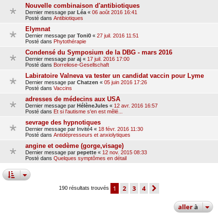
Nouvelle combinaison d'antibiotiques
Dernier message par
Léa
«
06 août 2016 16:41
Posté dans
Antibiotiques
Elymnat
Dernier message par
Toni0
«
27 juil. 2016 11:51
Posté dans
Phytothérapie
Condensé du Symposium de la DBG - mars 2016
Dernier message par
aj
«
17 juil. 2016 17:00
Posté dans
Borreliose-Gesellschaft
Labiratoire Valneva va tester un candidat vaccin pour Lyme
Dernier message par
Chatzen
«
05 juin 2016 17:26
Posté dans
Vaccins
adresses de médecins aux USA
Dernier message par
HélèneJules
«
12 avr. 2016 16:57
Posté dans
Et si l'autisme s'en est mêlé...
sevrage des hypnotiques
Dernier message par
Invité4
«
18 févr. 2016 11:30
Posté dans
Antidépresseurs et anxiolytiques
angine et oedème (gorge,visage)
Dernier message par
pepette
«
12 nov. 2015 08:33
Posté dans
Quelques symptômes en détail
1
2
3
4
suivante
190 résultats trouvés
aller
à