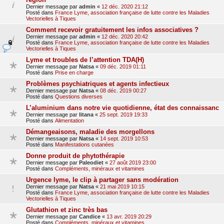
Dernier message par
admin
«
12 déc. 2020 21:12
Posté dans
France Lyme, association française de lutte contre les Maladies
Vectorielles à Tiques
Comment recevoir gratuitement les infos associatives ?
Dernier message par
admin
«
12 déc. 2020 20:42
Posté dans
France Lyme, association française de lutte contre les Maladies
Vectorielles à Tiques
Lyme et troubles de l’attention TDA(H)
Dernier message par
Natsa
«
09 déc. 2019 01:11
Posté dans
Prise en charge
Problèmes psychiatriques et agents infectieux
Dernier message par
Natsa
«
08 déc. 2019 00:27
Posté dans
Questions diverses
L’aluminium dans notre vie quotidienne, état des connaissanc
Dernier message par
litana
«
25 sept. 2019 19:33
Posté dans
Alimentation
Démangeaisons, maladie des morgellons
Dernier message par
Natsa
«
14 sept. 2019 10:53
Posté dans
Manifestations cutanées
Donne produit de phytothérapie
Dernier message par
Paleodiet
«
27 août 2019 23:00
Posté dans
Compléments, minéraux et vitamines
Urgence lyme, le clip à partager sans modération
Dernier message par
Natsa
«
21 mai 2019 10:15
Posté dans
France Lyme, association française de lutte contre les Maladies
Vectorielles à Tiques
Glutathion et zinc très bas
Dernier message par
Candice
«
13 avr. 2019 20:29
Posté dans
Compléments, minéraux et vitamines