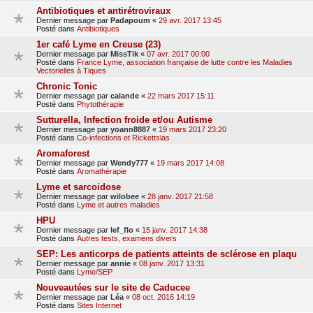
Antibiotiques et antirétroviraux
Dernier message par
Padapoum
«
29 avr. 2017 13:45
Posté dans
Antibiotiques
1er café Lyme en Creuse (23)
Dernier message par
MissTik
«
07 avr. 2017 00:00
Posté dans
France Lyme, association française de lutte contre les Maladies
Vectorielles à Tiques
Chronic Tonic
Dernier message par
calande
«
22 mars 2017 15:11
Posté dans
Phytothérapie
Sutturella, Infection froide et/ou Autisme
Dernier message par
yoann8887
«
19 mars 2017 23:20
Posté dans
Co-infections et Rickettsias
Aromaforest
Dernier message par
Wendy777
«
19 mars 2017 14:08
Posté dans
Aromathérapie
Lyme et sarcoidose
Dernier message par
wilobee
«
28 janv. 2017 21:58
Posté dans
Lyme et autres maladies
HPU
Dernier message par
lef_flo
«
15 janv. 2017 14:38
Posté dans
Autres tests, examens divers
SEP: Les anticorps de patients atteints de sclérose en plaqu
Dernier message par
annie
«
08 janv. 2017 13:31
Posté dans
Lyme/SEP
Nouveautées sur le site de Caducee
Dernier message par
Léa
«
08 oct. 2016 14:19
Posté dans
Sites Internet