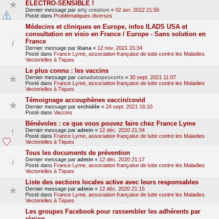
ELECTRO-SENSIBLE !
Dernier message par
arty creation
«
02 avr. 2022 21:56
Posté dans
Problématiques diverses
Médecins et cliniques en Europe, infos ILADS USA et
consultation en visio en France / Europe - Sans solution en
France
Dernier message par
litana
«
12 nov. 2021 15:34
Posté dans
France Lyme, association française de lutte contre les Maladies
Vectorielles à Tiques
Le plus connu : les vaccins
Dernier message par
canadatopescorts
«
30 sept. 2021 11:07
Posté dans
France Lyme, association française de lutte contre les Maladies
Vectorielles à Tiques
Témoignage accouphènes vaccin/covid
Dernier message par
orchidée
«
24 sept. 2021 16:10
Posté dans
Vaccins
Bénévoles : ce que vous pouvez faire chez France Lyme
Dernier message par
admin
«
12 déc. 2020 21:34
Posté dans
France Lyme, association française de lutte contre les Maladies
Vectorielles à Tiques
Tous les documents de prévention
Dernier message par
admin
«
12 déc. 2020 21:17
Posté dans
France Lyme, association française de lutte contre les Maladies
Vectorielles à Tiques
Liste des sections locales active avec leurs responsables
Dernier message par
admin
«
12 déc. 2020 21:15
Posté dans
France Lyme, association française de lutte contre les Maladies
Vectorielles à Tiques
Les groupes Facebook pour rassembler les adhérents par
région