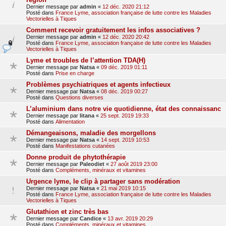
Dernier message par
admin
«
12 déc. 2020 21:12
Posté dans
France Lyme, association française de lutte contre les Maladies
Vectorielles à Tiques
Comment recevoir gratuitement les infos associatives ?
Dernier message par
admin
«
12 déc. 2020 20:42
Posté dans
France Lyme, association française de lutte contre les Maladies
Vectorielles à Tiques
Lyme et troubles de l’attention TDA(H)
Dernier message par
Natsa
«
09 déc. 2019 01:11
Posté dans
Prise en charge
Problèmes psychiatriques et agents infectieux
Dernier message par
Natsa
«
08 déc. 2019 00:27
Posté dans
Questions diverses
L’aluminium dans notre vie quotidienne, état des connaissanc
Dernier message par
litana
«
25 sept. 2019 19:33
Posté dans
Alimentation
Démangeaisons, maladie des morgellons
Dernier message par
Natsa
«
14 sept. 2019 10:53
Posté dans
Manifestations cutanées
Donne produit de phytothérapie
Dernier message par
Paleodiet
«
27 août 2019 23:00
Posté dans
Compléments, minéraux et vitamines
Urgence lyme, le clip à partager sans modération
Dernier message par
Natsa
«
21 mai 2019 10:15
Posté dans
France Lyme, association française de lutte contre les Maladies
Vectorielles à Tiques
Glutathion et zinc très bas
Dernier message par
Candice
«
13 avr. 2019 20:29
Posté dans
Compléments, minéraux et vitamines