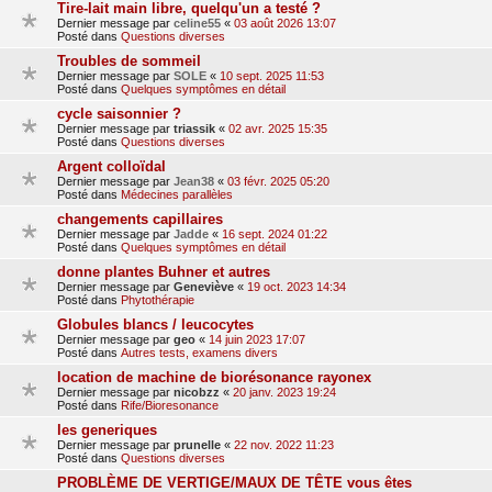
Tire-lait main libre, quelqu'un a testé ?
Dernier message par
celine55
«
03 août 2026 13:07
Posté dans
Questions diverses
Troubles de sommeil
Dernier message par
SOLE
«
10 sept. 2025 11:53
Posté dans
Quelques symptômes en détail
cycle saisonnier ?
Dernier message par
triassik
«
02 avr. 2025 15:35
Posté dans
Questions diverses
Argent colloïdal
Dernier message par
Jean38
«
03 févr. 2025 05:20
Posté dans
Médecines parallèles
changements capillaires
Dernier message par
Jadde
«
16 sept. 2024 01:22
Posté dans
Quelques symptômes en détail
donne plantes Buhner et autres
Dernier message par
Geneviève
«
19 oct. 2023 14:34
Posté dans
Phytothérapie
Globules blancs / leucocytes
Dernier message par
geo
«
14 juin 2023 17:07
Posté dans
Autres tests, examens divers
location de machine de biorésonance rayonex
Dernier message par
nicobzz
«
20 janv. 2023 19:24
Posté dans
Rife/Bioresonance
les generiques
Dernier message par
prunelle
«
22 nov. 2022 11:23
Posté dans
Questions diverses
PROBLÈME DE VERTIGE/MAUX DE TÊTE vous êtes