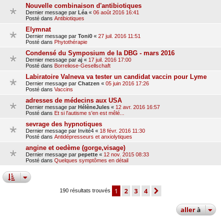
Nouvelle combinaison d'antibiotiques
Dernier message par
Léa
«
06 août 2016 16:41
Posté dans
Antibiotiques
Elymnat
Dernier message par
Toni0
«
27 juil. 2016 11:51
Posté dans
Phytothérapie
Condensé du Symposium de la DBG - mars 2016
Dernier message par
aj
«
17 juil. 2016 17:00
Posté dans
Borreliose-Gesellschaft
Labiratoire Valneva va tester un candidat vaccin pour Lyme
Dernier message par
Chatzen
«
05 juin 2016 17:26
Posté dans
Vaccins
adresses de médecins aux USA
Dernier message par
HélèneJules
«
12 avr. 2016 16:57
Posté dans
Et si l'autisme s'en est mêlé...
sevrage des hypnotiques
Dernier message par
Invité4
«
18 févr. 2016 11:30
Posté dans
Antidépresseurs et anxiolytiques
angine et oedème (gorge,visage)
Dernier message par
pepette
«
12 nov. 2015 08:33
Posté dans
Quelques symptômes en détail
1
2
3
4
suivante
190 résultats trouvés
aller
à