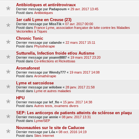
Antibiotiques et antirétroviraux
Dernier message par
Padapoum
«
29 avr. 2017 13:45
Posté dans
Antibiotiques
1er café Lyme en Creuse (23)
Dernier message par
MissTik
«
07 avr. 2017 00:00
Posté dans
France Lyme, association française de lutte contre les Maladies
Vectorielles à Tiques
Chronic Tonic
Dernier message par
calande
«
22 mars 2017 15:11
Posté dans
Phytothérapie
Sutturella, Infection froide et/ou Autisme
Dernier message par
yoann8887
«
19 mars 2017 23:20
Posté dans
Co-infections et Rickettsias
Aromaforest
Dernier message par
Wendy777
«
19 mars 2017 14:08
Posté dans
Aromathérapie
Lyme et sarcoidose
Dernier message par
wilobee
«
28 janv. 2017 21:58
Posté dans
Lyme et autres maladies
HPU
Dernier message par
lef_flo
«
15 janv. 2017 14:38
Posté dans
Autres tests, examens divers
SEP: Les anticorps de patients atteints de sclérose en plaqu
Dernier message par
annie
«
08 janv. 2017 13:31
Posté dans
Lyme/SEP
Nouveautées sur le site de Caducee
Dernier message par
Léa
«
08 oct. 2016 14:19
Posté dans
Sites Internet