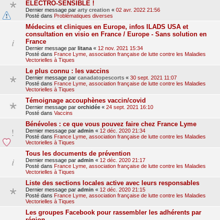
ELECTRO-SENSIBLE !
Dernier message par
arty creation
«
02 avr. 2022 21:56
Posté dans
Problématiques diverses
Médecins et cliniques en Europe, infos ILADS USA et
consultation en visio en France / Europe - Sans solution en
France
Dernier message par
litana
«
12 nov. 2021 15:34
Posté dans
France Lyme, association française de lutte contre les Maladies
Vectorielles à Tiques
Le plus connu : les vaccins
Dernier message par
canadatopescorts
«
30 sept. 2021 11:07
Posté dans
France Lyme, association française de lutte contre les Maladies
Vectorielles à Tiques
Témoignage accouphènes vaccin/covid
Dernier message par
orchidée
«
24 sept. 2021 16:10
Posté dans
Vaccins
Bénévoles : ce que vous pouvez faire chez France Lyme
Dernier message par
admin
«
12 déc. 2020 21:34
Posté dans
France Lyme, association française de lutte contre les Maladies
Vectorielles à Tiques
Tous les documents de prévention
Dernier message par
admin
«
12 déc. 2020 21:17
Posté dans
France Lyme, association française de lutte contre les Maladies
Vectorielles à Tiques
Liste des sections locales active avec leurs responsables
Dernier message par
admin
«
12 déc. 2020 21:15
Posté dans
France Lyme, association française de lutte contre les Maladies
Vectorielles à Tiques
Les groupes Facebook pour rassembler les adhérents par
région