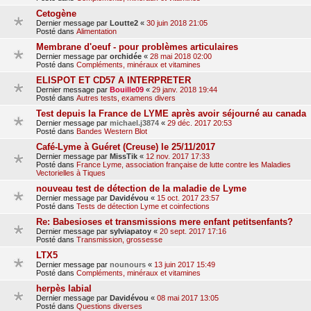
Cetogène
Dernier message par
Loutte2
«
30 juin 2018 21:05
Posté dans
Alimentation
Membrane d'oeuf - pour problèmes articulaires
Dernier message par
orchidée
«
28 mai 2018 02:00
Posté dans
Compléments, minéraux et vitamines
ELISPOT ET CD57 A INTERPRETER
Dernier message par
Bouille09
«
29 janv. 2018 19:44
Posté dans
Autres tests, examens divers
Test depuis la France de LYME après avoir séjourné au canada
Dernier message par
michael.j3874
«
29 déc. 2017 20:53
Posté dans
Bandes Western Blot
Café-Lyme à Guéret (Creuse) le 25/11/2017
Dernier message par
MissTik
«
12 nov. 2017 17:33
Posté dans
France Lyme, association française de lutte contre les Maladies
Vectorielles à Tiques
nouveau test de détection de la maladie de Lyme
Dernier message par
Davidévou
«
15 oct. 2017 23:57
Posté dans
Tests de détection Lyme et coinfections
Re: Babesioses et transmissions mere enfant petitsenfants?
Dernier message par
sylviapatoy
«
20 sept. 2017 17:16
Posté dans
Transmission, grossesse
LTX5
Dernier message par
nounours
«
13 juin 2017 15:49
Posté dans
Compléments, minéraux et vitamines
herpès labial
Dernier message par
Davidévou
«
08 mai 2017 13:05
Posté dans
Questions diverses