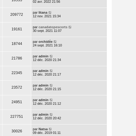
02 avr. 2022 21:56
par
litana
209772
12 nov. 2021 15:34
par
canadatopescorts
19161
30 sept. 2021 11:07
par
orchidée
18744
24 sept. 2021 16:10
par
admin
21786
12 déc. 2020 21:34
par
admin
22345
12 déc. 2020 21:17
par
admin
23572
12 déc. 2020 21:15
par
admin
24951
12 déc. 2020 21:12
par
admin
227751
12 déc. 2020 20:42
par
Natsa
30026
09 déc. 2019 01:11