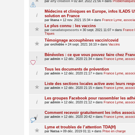
par
arty creation
»
02 avr. 2022 21:56
» dans
Problématiques
Médecins et cliniques en Europe, infos ILADS US
solution en France
par
litana
»
12 nov. 2021 15:34
» dans
France Lyme, associati
Le plus connu : les vaccins
par
canadatopescorts
»
30 sept. 2021 11:07
» dans
France L
Tiques
Témoignage accouphènes vaccin/covid
par
orchidée
»
24 sept. 2021 16:10
» dans
Vaccins
Bénévoles : ce que vous pouvez faire chez Fra
par
admin
»
12 déc. 2020 21:34
» dans
France Lyme, associat
Tous les documents de prévention
par
admin
»
12 déc. 2020 21:17
» dans
France Lyme, associat
Liste des sections locales active avec leurs res
par
admin
»
12 déc. 2020 21:15
» dans
France Lyme, associat
Les groupes Facebook pour rassembler les adhé
par
admin
»
12 déc. 2020 21:12
» dans
France Lyme, associat
Comment recevoir gratuitement les infos associ
par
admin
»
12 déc. 2020 20:42
» dans
France Lyme, associat
Lyme et troubles de l’attention TDA(H)
par
Natsa
»
09 déc. 2019 01:11
» dans
Prise en charge