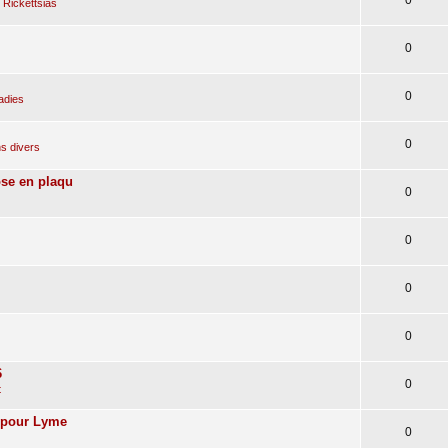
 Rickettsias
0
0
adies
0
s divers
ose en plaqu
0
0
0
0
6
0
t
n pour Lyme
0