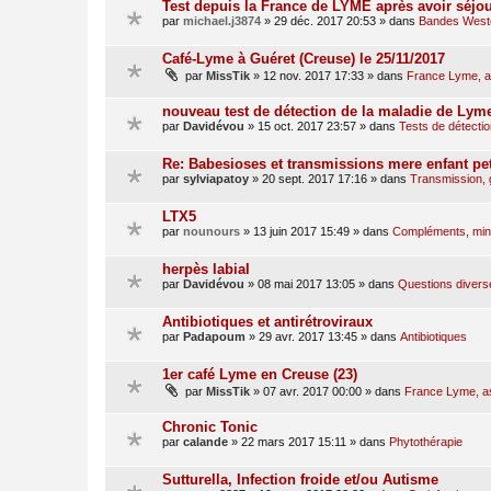
Test depuis la France de LYME après avoir séjo
par
michael.j3874
»
29 déc. 2017 20:53
» dans
Bandes Weste
Café-Lyme à Guéret (Creuse) le 25/11/2017
par
MissTik
»
12 nov. 2017 17:33
» dans
France Lyme, as
nouveau test de détection de la maladie de Lym
par
Davidévou
»
15 oct. 2017 23:57
» dans
Tests de détectio
Re: Babesioses et transmissions mere enfant pet
par
sylviapatoy
»
20 sept. 2017 17:16
» dans
Transmission,
LTX5
par
nounours
»
13 juin 2017 15:49
» dans
Compléments, miné
herpès labial
par
Davidévou
»
08 mai 2017 13:05
» dans
Questions divers
Antibiotiques et antirétroviraux
par
Padapoum
»
29 avr. 2017 13:45
» dans
Antibiotiques
1er café Lyme en Creuse (23)
par
MissTik
»
07 avr. 2017 00:00
» dans
France Lyme, ass
Chronic Tonic
par
calande
»
22 mars 2017 15:11
» dans
Phytothérapie
Sutturella, Infection froide et/ou Autisme