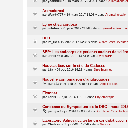
par
yoann8887
»
19 mars 2017 23:20
» dans
Co-infections et
Aromaforest
par
Wendy777
»
19 mars 2017 14:08
» dans
Aromathérapie
Lyme et sarcoidose
par
wilobee
»
28 janv. 2017 21:58
» dans
Lyme et autres mal
HPU
par
lef_flo
»
15 janv. 2017 14:38
» dans
Autres tests, examen
SEP: Les anticorps de patients atteints de sclér
par
annie
»
08 janv. 2017 13:31
» dans
Lyme/SEP
Nouveautées sur le site de Caducee
par
Léa
»
08 oct. 2016 14:19
» dans
Sites Internet
Nouvelle combinaison d'antibiotiques
par
Léa
»
06 août 2016 16:41
» dans
Antibiotiques
Elymnat
par
Toni0
»
27 juil. 2016 11:51
» dans
Phytothérapie
Condensé du Symposium de la DBG - mars 201
par
aj
»
17 juil. 2016 17:00
» dans
Borreliose-Gesellschaf
Labiratoire Valneva va tester un candidat vacci
par
Chatzen
»
05 juin 2016 17:26
» dans
Vaccins