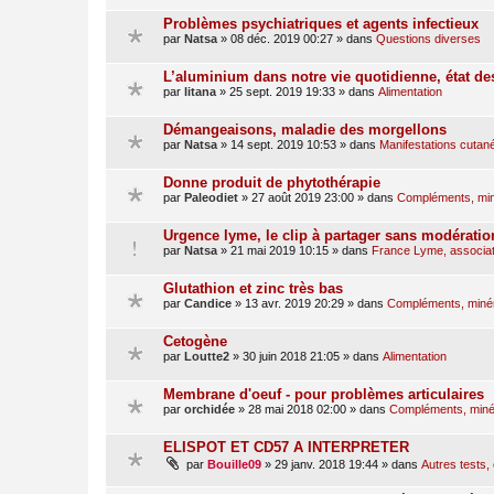
Problèmes psychiatriques et agents infectieux
par
Natsa
»
08 déc. 2019 00:27
» dans
Questions diverses
L’aluminium dans notre vie quotidienne, état d
par
litana
»
25 sept. 2019 19:33
» dans
Alimentation
Démangeaisons, maladie des morgellons
par
Natsa
»
14 sept. 2019 10:53
» dans
Manifestations cutan
Donne produit de phytothérapie
par
Paleodiet
»
27 août 2019 23:00
» dans
Compléments, min
Urgence lyme, le clip à partager sans modératio
par
Natsa
»
21 mai 2019 10:15
» dans
France Lyme, associati
Glutathion et zinc très bas
par
Candice
»
13 avr. 2019 20:29
» dans
Compléments, minér
Cetogène
par
Loutte2
»
30 juin 2018 21:05
» dans
Alimentation
Membrane d'oeuf - pour problèmes articulaires
par
orchidée
»
28 mai 2018 02:00
» dans
Compléments, minér
ELISPOT ET CD57 A INTERPRETER
par
Bouille09
»
29 janv. 2018 19:44
» dans
Autres tests