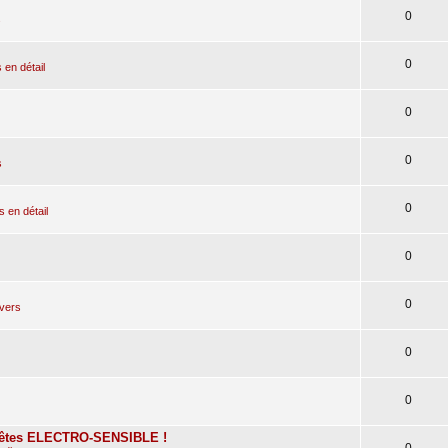
0
s
0
en détail
0
0
s
0
en détail
0
0
ivers
0
0
tes ELECTRO-SENSIBLE !
0