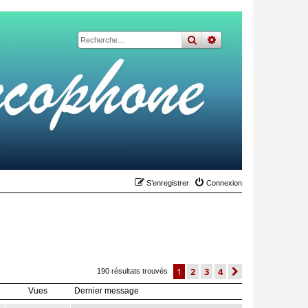
rechercher
recherche
avancée
S’enregistrer
Connexion
1
2
3
4
suivante
190 résultats trouvés
Vues
Dernier message