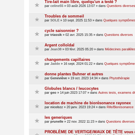
Tire-lait main libre, quelqu'un a testé ?
par
celine55
»
03 août 2026 13:07
» dans
Questions diverse
Troubles de sommeil
par
SOLE
»
10 sept. 2025 11:53
» dans
Quelques symptômes 
cycle saisonnier ?
par
triassik
»
02 avr. 2025 15:35
» dans
Questions diverses
Argent colloïdal
par
Jean38
»
03 févr. 2025 05:20
» dans
Médecines parallèle
changements capillaires
par
Jadde
»
16 sept. 2024 01:22
» dans
Quelques symptômes 
donne plantes Buhner et autres
par
Geneviève
»
19 oct. 2023 14:34
» dans
Phytothérapie
Globules blancs / leucocytes
par
geo
»
14 juin 2023 17:07
» dans
Autres tests, examens d
location de machine de biorésonance rayonex
par
nicobzz
»
20 janv. 2023 19:24
» dans
Rife/Bioresonance
les generiques
par
prunelle
»
22 nov. 2022 11:23
» dans
Questions diverses
PROBLÈME DE VERTIGE/MAUX DE TÊTE vous ê