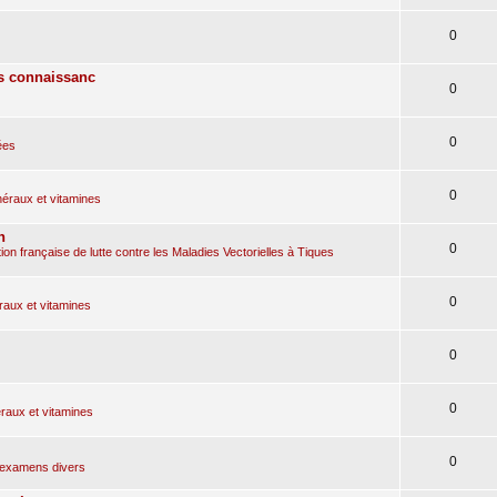
0
es connaissanc
0
0
ées
0
éraux et vitamines
n
0
on française de lutte contre les Maladies Vectorielles à Tiques
0
aux et vitamines
0
0
aux et vitamines
0
, examens divers