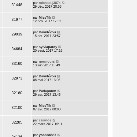
par
michael.j3874
31448
29 déc. 2017 20:53
par
MissTik
31977
12 nov. 2017 17:33
par
Davidévou
29039
15 oct. 2017 23:57
par
sylviapatoy
34684
20 sept. 2017 17:16
par
nounours
33160
13 juin 2017 15:49
par
Davidévou
32973
08 mai 2017 13:05
par
Padapoum
32160
29 avr. 2017 13:45
par
MissTik
32100
07 avr. 2017 00:00
par
calande
32285
22 mars 2017 15:11
par
yoann8887
34136