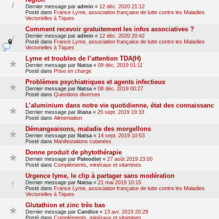
Dernier message par
admin
«
12 déc. 2020 21:12
Posté dans
France Lyme, association française de lutte contre les Maladies
Vectorielles à Tiques
Comment recevoir gratuitement les infos associatives ?
Dernier message par
admin
«
12 déc. 2020 20:42
Posté dans
France Lyme, association française de lutte contre les Maladies
Vectorielles à Tiques
Lyme et troubles de l’attention TDA(H)
Dernier message par
Natsa
«
09 déc. 2019 01:11
Posté dans
Prise en charge
Problèmes psychiatriques et agents infectieux
Dernier message par
Natsa
«
08 déc. 2019 00:27
Posté dans
Questions diverses
L’aluminium dans notre vie quotidienne, état des connaissanc
Dernier message par
litana
«
25 sept. 2019 19:33
Posté dans
Alimentation
Démangeaisons, maladie des morgellons
Dernier message par
Natsa
«
14 sept. 2019 10:53
Posté dans
Manifestations cutanées
Donne produit de phytothérapie
Dernier message par
Paleodiet
«
27 août 2019 23:00
Posté dans
Compléments, minéraux et vitamines
Urgence lyme, le clip à partager sans modération
Dernier message par
Natsa
«
21 mai 2019 10:15
Posté dans
France Lyme, association française de lutte contre les Maladies
Vectorielles à Tiques
Glutathion et zinc très bas
Dernier message par
Candice
«
13 avr. 2019 20:29
Posté dans
Compléments, minéraux et vitamines