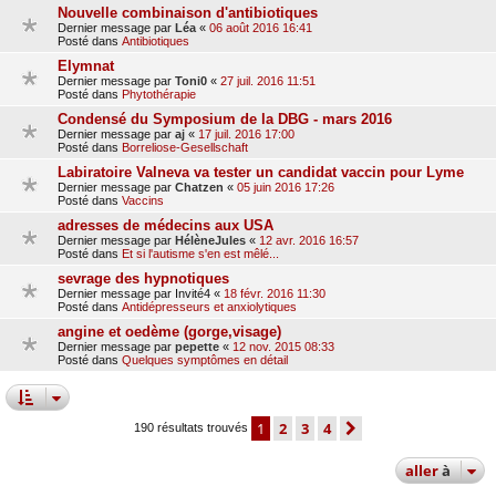
Nouvelle combinaison d'antibiotiques
Dernier message par
Léa
«
06 août 2016 16:41
Posté dans
Antibiotiques
Elymnat
Dernier message par
Toni0
«
27 juil. 2016 11:51
Posté dans
Phytothérapie
Condensé du Symposium de la DBG - mars 2016
Dernier message par
aj
«
17 juil. 2016 17:00
Posté dans
Borreliose-Gesellschaft
Labiratoire Valneva va tester un candidat vaccin pour Lyme
Dernier message par
Chatzen
«
05 juin 2016 17:26
Posté dans
Vaccins
adresses de médecins aux USA
Dernier message par
HélèneJules
«
12 avr. 2016 16:57
Posté dans
Et si l'autisme s'en est mêlé...
sevrage des hypnotiques
Dernier message par
Invité4
«
18 févr. 2016 11:30
Posté dans
Antidépresseurs et anxiolytiques
angine et oedème (gorge,visage)
Dernier message par
pepette
«
12 nov. 2015 08:33
Posté dans
Quelques symptômes en détail
1
2
3
4
suivante
190 résultats trouvés
aller
à