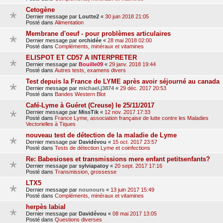
Cetogène
Dernier message par
Loutte2
«
30 juin 2018 21:05
Posté dans
Alimentation
Membrane d'oeuf - pour problèmes articulaires
Dernier message par
orchidée
«
28 mai 2018 02:00
Posté dans
Compléments, minéraux et vitamines
ELISPOT ET CD57 A INTERPRETER
Dernier message par
Bouille09
«
29 janv. 2018 19:44
Posté dans
Autres tests, examens divers
Test depuis la France de LYME après avoir séjourné au canada
Dernier message par
michael.j3874
«
29 déc. 2017 20:53
Posté dans
Bandes Western Blot
Café-Lyme à Guéret (Creuse) le 25/11/2017
Dernier message par
MissTik
«
12 nov. 2017 17:33
Posté dans
France Lyme, association française de lutte contre les Maladies
Vectorielles à Tiques
nouveau test de détection de la maladie de Lyme
Dernier message par
Davidévou
«
15 oct. 2017 23:57
Posté dans
Tests de détection Lyme et coinfections
Re: Babesioses et transmissions mere enfant petitsenfants?
Dernier message par
sylviapatoy
«
20 sept. 2017 17:16
Posté dans
Transmission, grossesse
LTX5
Dernier message par
nounours
«
13 juin 2017 15:49
Posté dans
Compléments, minéraux et vitamines
herpès labial
Dernier message par
Davidévou
«
08 mai 2017 13:05
Posté dans
Questions diverses