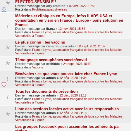
ELECTRO-SENSIBLE !
Dernier message par
arty creation
«
02 avr. 2022 21:56
Posté dans
Problématiques diverses
Médecins et cliniques en Europe, infos ILADS USA et
consultation en visio en France / Europe - Sans solution en
France
Dernier message par
litana
«
12 nov. 2021 15:34
Posté dans
France Lyme, association française de lutte contre les Maladies
Vectorielles à Tiques
Le plus connu : les vaccins
Dernier message par
canadatopescorts
«
30 sept. 2021 11:07
Posté dans
France Lyme, association française de lutte contre les Maladies
Vectorielles à Tiques
Témoignage accouphènes vaccin/covid
Dernier message par
orchidée
«
24 sept. 2021 16:10
Posté dans
Vaccins
Bénévoles : ce que vous pouvez faire chez France Lyme
Dernier message par
admin
«
12 déc. 2020 21:34
Posté dans
France Lyme, association française de lutte contre les Maladies
Vectorielles à Tiques
Tous les documents de prévention
Dernier message par
admin
«
12 déc. 2020 21:17
Posté dans
France Lyme, association française de lutte contre les Maladies
Vectorielles à Tiques
Liste des sections locales active avec leurs responsables
Dernier message par
admin
«
12 déc. 2020 21:15
Posté dans
France Lyme, association française de lutte contre les Maladies
Vectorielles à Tiques
Les groupes Facebook pour rassembler les adhérents par
région