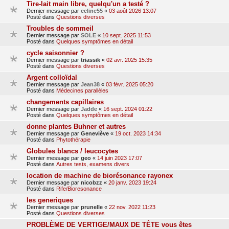
Tire-lait main libre, quelqu'un a testé ?
Dernier message par
celine55
«
03 août 2026 13:07
Posté dans
Questions diverses
Troubles de sommeil
Dernier message par
SOLE
«
10 sept. 2025 11:53
Posté dans
Quelques symptômes en détail
cycle saisonnier ?
Dernier message par
triassik
«
02 avr. 2025 15:35
Posté dans
Questions diverses
Argent colloïdal
Dernier message par
Jean38
«
03 févr. 2025 05:20
Posté dans
Médecines parallèles
changements capillaires
Dernier message par
Jadde
«
16 sept. 2024 01:22
Posté dans
Quelques symptômes en détail
donne plantes Buhner et autres
Dernier message par
Geneviève
«
19 oct. 2023 14:34
Posté dans
Phytothérapie
Globules blancs / leucocytes
Dernier message par
geo
«
14 juin 2023 17:07
Posté dans
Autres tests, examens divers
location de machine de biorésonance rayonex
Dernier message par
nicobzz
«
20 janv. 2023 19:24
Posté dans
Rife/Bioresonance
les generiques
Dernier message par
prunelle
«
22 nov. 2022 11:23
Posté dans
Questions diverses
PROBLÈME DE VERTIGE/MAUX DE TÊTE vous êtes