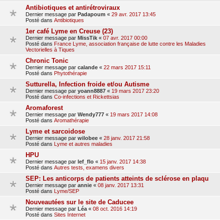
Antibiotiques et antirétroviraux
Dernier message par
Padapoum
«
29 avr. 2017 13:45
Posté dans
Antibiotiques
1er café Lyme en Creuse (23)
Dernier message par
MissTik
«
07 avr. 2017 00:00
Posté dans
France Lyme, association française de lutte contre les Maladies
Vectorielles à Tiques
Chronic Tonic
Dernier message par
calande
«
22 mars 2017 15:11
Posté dans
Phytothérapie
Sutturella, Infection froide et/ou Autisme
Dernier message par
yoann8887
«
19 mars 2017 23:20
Posté dans
Co-infections et Rickettsias
Aromaforest
Dernier message par
Wendy777
«
19 mars 2017 14:08
Posté dans
Aromathérapie
Lyme et sarcoidose
Dernier message par
wilobee
«
28 janv. 2017 21:58
Posté dans
Lyme et autres maladies
HPU
Dernier message par
lef_flo
«
15 janv. 2017 14:38
Posté dans
Autres tests, examens divers
SEP: Les anticorps de patients atteints de sclérose en plaqu
Dernier message par
annie
«
08 janv. 2017 13:31
Posté dans
Lyme/SEP
Nouveautées sur le site de Caducee
Dernier message par
Léa
«
08 oct. 2016 14:19
Posté dans
Sites Internet