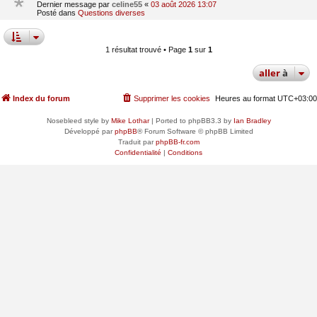
Dernier message par
celine55
«
03 août 2026 13:07
Posté dans
Questions diverses
1 résultat trouvé • Page
1
sur
1
aller
à
Index du forum
Supprimer les cookies
Heures au format
UTC+03:00
Nosebleed style by
Mike Lothar
| Ported to phpBB3.3 by
Ian Bradley
Développé par
phpBB
® Forum Software © phpBB Limited
Traduit par
phpBB-fr.com
Confidentialité
|
Conditions