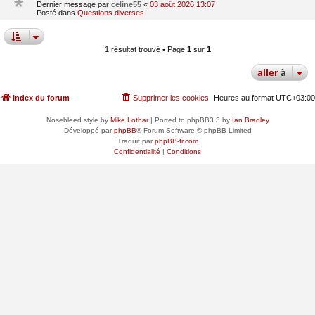
Dernier message par
celine55
«
03 août 2026 13:07
Posté dans
Questions diverses
1 résultat trouvé • Page
1
sur
1
aller
à
Index du forum
Supprimer les cookies
Heures au format
UTC+03:00
Nosebleed style by
Mike Lothar
| Ported to phpBB3.3 by
Ian Bradley
Développé par
phpBB
® Forum Software © phpBB Limited
Traduit par
phpBB-fr.com
Confidentialité
|
Conditions