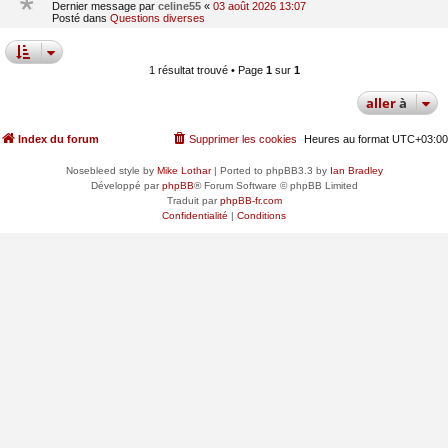
Dernier message par
celine55
«
03 août 2026 13:07
Posté dans
Questions diverses
1 résultat trouvé • Page
1
sur
1
aller
à
Index du forum
Supprimer les cookies
Heures au format
UTC+03:00
Nosebleed style by
Mike Lothar
| Ported to phpBB3.3 by
Ian Bradley
Développé par
phpBB
® Forum Software © phpBB Limited
Traduit par
phpBB-fr.com
Confidentialité
|
Conditions