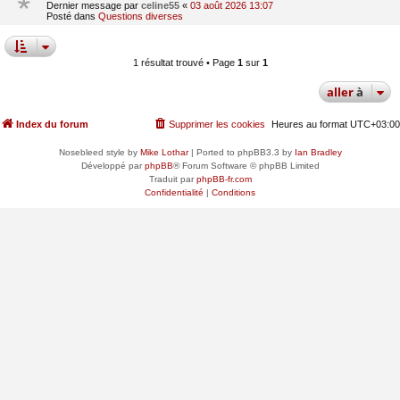
Dernier message par
celine55
«
03 août 2026 13:07
Posté dans
Questions diverses
1 résultat trouvé • Page
1
sur
1
aller
à
Index du forum
Supprimer les cookies
Heures au format
UTC+03:00
Nosebleed style by
Mike Lothar
| Ported to phpBB3.3 by
Ian Bradley
Développé par
phpBB
® Forum Software © phpBB Limited
Traduit par
phpBB-fr.com
Confidentialité
|
Conditions