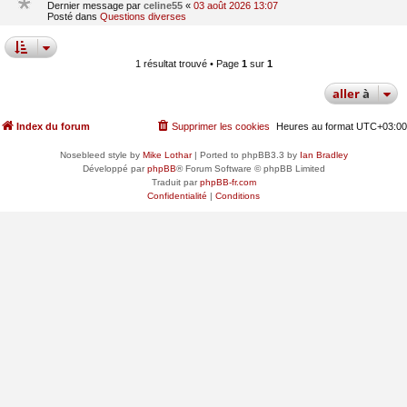
Dernier message par
celine55
«
03 août 2026 13:07
Posté dans
Questions diverses
1 résultat trouvé • Page
1
sur
1
aller
à
Index du forum
Supprimer les cookies
Heures au format
UTC+03:00
Nosebleed style by
Mike Lothar
| Ported to phpBB3.3 by
Ian Bradley
Développé par
phpBB
® Forum Software © phpBB Limited
Traduit par
phpBB-fr.com
Confidentialité
|
Conditions