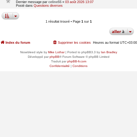
Dernier message par
celine55
«
03 août 2026 13:07
Posté dans
Questions diverses
1 résultat trouvé • Page
1
sur
1
aller
à
Index du forum
Supprimer les cookies
Heures au format
UTC+03:00
Nosebleed style by
Mike Lothar
| Ported to phpBB3.3 by
Ian Bradley
Développé par
phpBB
® Forum Software © phpBB Limited
Traduit par
phpBB-fr.com
Confidentialité
|
Conditions