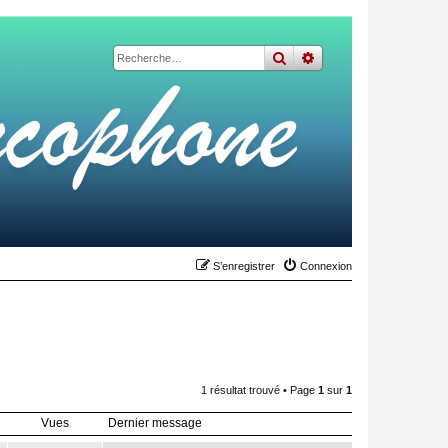
rechercher
recherche
avancée
S’enregistrer
Connexion
1 résultat trouvé • Page
1
sur
1
Vues
Dernier message