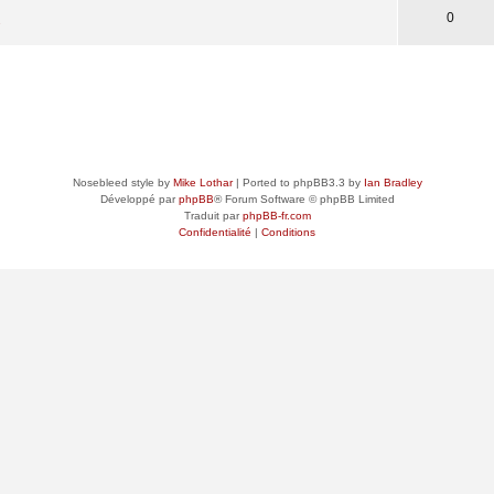
0
s
Nosebleed style by
Mike Lothar
| Ported to phpBB3.3 by
Ian Bradley
Développé par
phpBB
® Forum Software © phpBB Limited
Traduit par
phpBB-fr.com
Confidentialité
|
Conditions