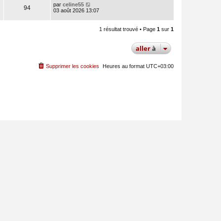
par
celine55
94
03 août 2026 13:07
1 résultat trouvé • Page
1
sur
1
aller
à
Supprimer les cookies
Heures au format
UTC+03:00