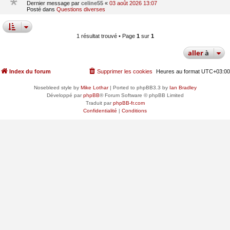
Dernier message par
celine55
«
03 août 2026 13:07
Posté dans
Questions diverses
1 résultat trouvé • Page
1
sur
1
aller
à
Index du forum
Supprimer les cookies
Heures au format
UTC+03:00
Nosebleed style by
Mike Lothar
| Ported to phpBB3.3 by
Ian Bradley
Développé par
phpBB
® Forum Software © phpBB Limited
Traduit par
phpBB-fr.com
Confidentialité
|
Conditions