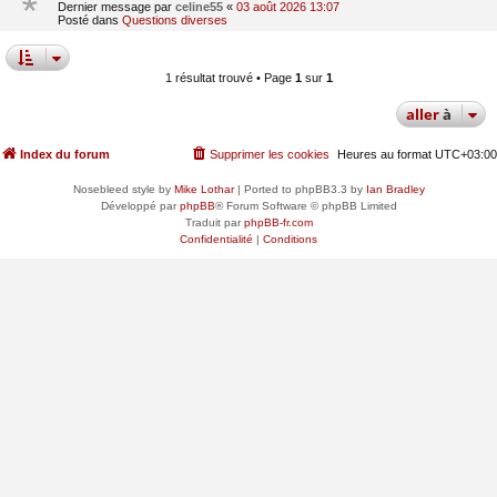
Dernier message par
celine55
«
03 août 2026 13:07
Posté dans
Questions diverses
1 résultat trouvé • Page
1
sur
1
aller
à
Index du forum
Supprimer les cookies
Heures au format
UTC+03:00
Nosebleed style by
Mike Lothar
| Ported to phpBB3.3 by
Ian Bradley
Développé par
phpBB
® Forum Software © phpBB Limited
Traduit par
phpBB-fr.com
Confidentialité
|
Conditions