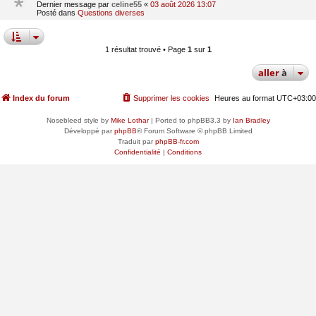
Dernier message par
celine55
«
03 août 2026 13:07
Posté dans
Questions diverses
1 résultat trouvé • Page
1
sur
1
aller
à
Index du forum
Supprimer les cookies
Heures au format
UTC+03:00
Nosebleed style by
Mike Lothar
| Ported to phpBB3.3 by
Ian Bradley
Développé par
phpBB
® Forum Software © phpBB Limited
Traduit par
phpBB-fr.com
Confidentialité
|
Conditions