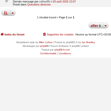
Dernier message par
celine55
«
03 août 2026 13:07
Posté dans
Questions diverses
1 résultat trouvé • Page
1
sur
1
aller
à
Index du forum
Supprimer les cookies
Heures au format
UTC+03:00
Nosebleed style by
Mike Lothar
| Ported to phpBB3.3 by
Ian Bradley
Développé par
phpBB
® Forum Software © phpBB Limited
Traduit par
phpBB-fr.com
Confidentialité
|
Conditions