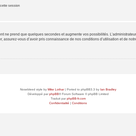
cette session
ment ne prend que quelques secondes et augmente vos possibilités. L’administrate
 assurez-vous d’avoir pris connaissance de nos conditions d’utilisation et de notre 
Nosebleed style by
Mike Lothar
| Ported to phpBB3.3 by
Ian Bradley
Développé par
phpBB
® Forum Software © phpBB Limited
Traduit par
phpBB-fr.com
Confidentialité
|
Conditions