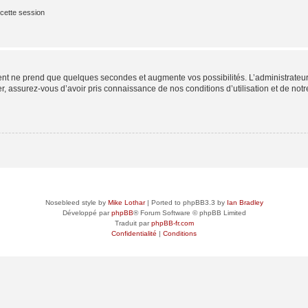
cette session
ment ne prend que quelques secondes et augmente vos possibilités. L’administrate
 assurez-vous d’avoir pris connaissance de nos conditions d’utilisation et de notre 
Nosebleed style by
Mike Lothar
| Ported to phpBB3.3 by
Ian Bradley
Développé par
phpBB
® Forum Software © phpBB Limited
Traduit par
phpBB-fr.com
Confidentialité
|
Conditions