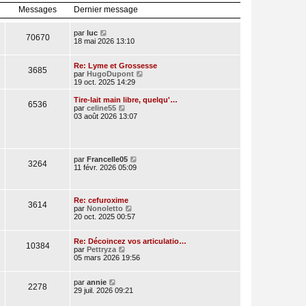
l
r
Messages
Dernier message
e
n
d
i
e
e
V
par
luc
70670
r
r
o
18 mai 2026 13:10
n
m
i
i
e
r
e
s
l
Re: Lyme et Grossesse
3685
r
s
e
V
par
HugoDupont
m
a
d
o
19 oct. 2025 14:29
e
g
e
i
s
e
r
r
Tire-lait main libre, quelqu'…
s
6536
n
l
V
par
celine55
a
i
e
o
03 août 2026 13:07
g
e
d
i
e
r
e
r
m
r
l
e
n
e
s
i
d
V
par
Francelle05
3264
s
e
e
o
11 févr. 2026 05:09
a
r
r
i
g
m
n
r
e
e
i
l
s
e
e
Re: cefuroxime
3614
s
r
V
d
par
Nonoletto
a
m
o
e
20 oct. 2025 00:57
g
e
i
r
e
s
r
n
s
l
i
Re: Décoincez vos articulatio…
10384
a
V
e
e
par
Pettryza
g
o
d
r
05 mars 2026 19:56
e
i
e
m
r
r
e
V
l
n
s
par
annie
2278
o
e
i
s
29 juil. 2026 09:21
i
d
e
a