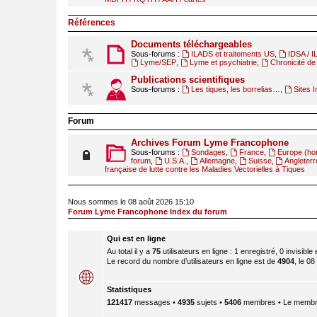
Références
Documents téléchargeables
Sous-forums :
ILADS et traitements US
,
IDSA / 
Lyme/SEP
,
Lyme et psychiatrie
,
Chronicité de 
Publications scientifiques
Sous-forums :
Les tiques, les borrelias…
,
Sites I
Forum
Archives Forum Lyme Francophone
Sous-forums :
Sondages
,
France
,
Europe (ho
forum
,
U.S.A.
,
Allemagne
,
Suisse
,
Angleterr
française de lutte contre les Maladies Vectorielles à Tiques
Nous sommes le 08 août 2026 15:10
Forum Lyme Francophone Index du forum
Qui est en ligne
Au total il y a
75
utilisateurs en ligne : 1 enregistré, 0 invisible
Le record du nombre d’utilisateurs en ligne est de
4904
, le 08
Statistiques
121417
messages •
4935
sujets •
5406
membres • Le membre 