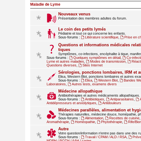
Maladie de Lyme
Nouveaux venus
Présentation des membres adultes du forum.
Le coin des petits lymés
Pédiatrie et tout ce qui concerne les enfants.
Sous-forums :
Littérature scientifique
,
Prise en c
Questions et informations médicales relati
tiques
Symptômes, co-infections, encéphalite à tique, manif
Sous-forums :
Quelques symptômes en détail
,
Co-infect
Lyme et autres maladies
,
Modes de transmission
,
Réact
Questions diverses
,
Sites Internet
Sérologies, ponctions lombaires, IRM et 
Elisa, Western Blot, ponctions lombaires et autres ex
Sous-forums :
Elisa
,
Western Blot
,
Bandes Wes
Laboratoires
,
Autres tests, examens divers
Médecine allopathique
Antibiothérapies et autres médicaments allopathiques.
Sous-forums :
Antibiotiques
,
Antiparasitaires
,
Antidépresseurs et anxiolytiques
,
Antidouleurs
Médecines parallèles, alimentation et hygi
Thérapies naturelles, médecine douce, homépathie, ph
Sous-forums :
Alimentation
,
Recettes de cuisine
Aromathérapie
,
Homéopathie
,
Phytothérapie
,
Rife/Bi
Autre
Votre question/information n'entre pas dans une des 
Sous-forums :
Travail / CPAM / ALD / RSA
,
Préve
MDPH / RQTH / AAH / cartes