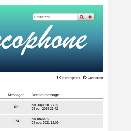
rechercher
recherche
avancée
S’enregistrer
Connexion
Messages
Dernier message
V
par
Juju IDE 77
62
o
05 oct. 2015 23:42
i
r
V
l
par
litana
174
o
e
08 nov. 2021 12:09
i
d
r
e