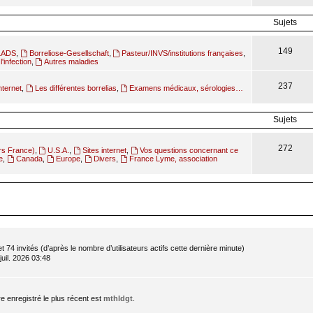
Sujets
149
ILADS
,
Borreliose-Gesellschaft
,
Pasteur/INVS/institutions françaises
,
l'infection
,
Autres maladies
237
nternet
,
Les différentes borrelias
,
Examens médicaux, sérologies…
Sujets
272
rs France)
,
U.S.A.
,
Sites internet
,
Vos questions concernant ce
e
,
Canada
,
Europe
,
Divers
,
France Lyme, association
 et 74 invités (d’après le nombre d’utilisateurs actifs cette dernière minute)
 juil. 2026 03:48
enregistré le plus récent est
mthldgt
.