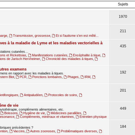
Sujets
1970
211
harge
,
Transmission, grossesse
,
Et si l'autisme s'en est mêlé...
ves à la maladie de Lyme et les maladies vectorielles à
435
estations cutanées…
ions et Rickettsias
,
Manifestations cutanées
,
Encéphalite à tique
,
ions de Jarisch Herxheimer
,
Chronicité des maladies à tiques
,
autres examens
192
amens en rapport avec les maladies à tiques.
tern Blot
,
PCR
,
Ponctions lombaires
,
Phages
,
IRM
,
201
Antifongiques
,
Antipaludéen
,
Protocoles de soins
,
ène de vie
449
ytothérapie, compléments alimentaires, etc.
,
Boissons
,
Hygiène de vie
,
Médecines parallèles
,
oresonance
,
Compléments, minéraux et vitamines
,
Entretien physique
184
rubriques précédentes ?
ntion
,
Vaccins
,
Autres zoonoses
,
Problématiques diverses
,