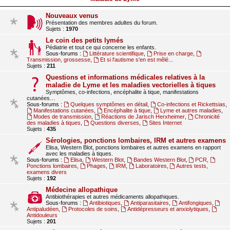
Nouveaux venus
Présentation des membres adultes du forum.
Sujets :
1970
Le coin des petits lymés
Pédiatrie et tout ce qui concerne les enfants.
Sous-forums :
Littérature scientifique
,
Prise en charge
,
Transmission, grossesse
,
Et si l'autisme s'en est mêlé...
Sujets :
211
Questions et informations médicales relatives à la
maladie de Lyme et les maladies vectorielles à tiques
Symptômes, co-infections, encéphalite à tique, manifestations
cutanées…
Sous-forums :
Quelques symptômes en détail
,
Co-infections et Rickettsias
,
Manifestations cutanées
,
Encéphalite à tique
,
Lyme et autres maladies
,
Modes de transmission
,
Réactions de Jarisch Herxheimer
,
Chronicité
des maladies à tiques
,
Questions diverses
,
Sites Internet
Sujets :
435
Sérologies, ponctions lombaires, IRM et autres examens
Elisa, Western Blot, ponctions lombaires et autres examens en rapport
avec les maladies à tiques.
Sous-forums :
Elisa
,
Western Blot
,
Bandes Western Blot
,
PCR
,
Ponctions lombaires
,
Phages
,
IRM
,
Laboratoires
,
Autres tests,
examens divers
Sujets :
192
Médecine allopathique
Antibiothérapies et autres médicaments allopathiques.
Sous-forums :
Antibiotiques
,
Antiparasitaires
,
Antifongiques
,
Antipaludéen
,
Protocoles de soins
,
Antidépresseurs et anxiolytiques
,
Antidouleurs
Sujets :
201