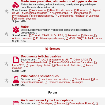
Médecines parallèles, alimentation et hygiène de vie
Thérapies naturelles, médecine douce, homépathie, phytothérapie,
compléments alimentaires, etc.
Sous-forums :
Alimentation
,
Recettes de cuisine
,
Boissons
,
Hygiène
de vie
,
Médecines parallèles
,
Aromathérapie
,
Homéopathie
,
Phytothérapie
,
Rife/Bioresonance
,
Compléments, minéraux et vitamines
,
Entretien physique
Sujets :
449
Autre
Votre question/information n'entre pas dans une des rubriques
précédentes ?
Sous-forums :
Travail / CPAM / ALD / RSA
,
Prévention
,
Vaccins
,
Autres zoonoses
,
Problématiques diverses
,
MDPH / RQTH / AAH / cartes
Sujets :
184
Références
Documents téléchargeables
Sous-forums :
ILADS et traitements US
,
IDSA / ILADS
,
Borreliose-Gesellschaft
,
Pasteur/INVS/institutions françaises
,
Lyme/SEP
,
Lyme et psychiatrie
,
Chronicité de l'infection
,
Autres
maladies
Sujets :
149
Publications scientifiques
Sous-forums :
Les tiques, les borrelias…
,
Sites Internet
,
Les
différentes borrelias
,
Examens médicaux, sérologies…
Sujets :
237
Forum
Archives Forum Lyme Francophone
Sous-forums :
Sondages
,
France
,
Europe (hors France)
,