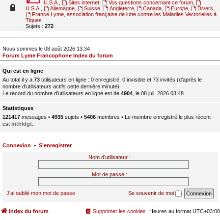
U.S.A.
,
Sites internet
,
Vos questions concernant ce forum
,
U.S.A.
,
Allemagne
,
Suisse
,
Angleterre
,
Canada
,
Europe
,
Divers
,
France Lyme, association française de lutte contre les Maladies Vectorielles à
Tiques
Sujets :
272
Nous sommes le 08 août 2026 13:34
Forum Lyme Francophone Index du forum
Qui est en ligne
Au total il y a
73
utilisateurs en ligne : 0 enregistré, 0 invisible et 73 invités (d’après le
nombre d’utilisateurs actifs cette dernière minute)
Le record du nombre d’utilisateurs en ligne est de
4904
, le 08 juil. 2026 03:48
Statistiques
121417
messages •
4935
sujets •
5406
membres • Le membre enregistré le plus récent
est
mthldgt
.
Connexion
•
S’enregistrer
Nom d’utilisateur :
Mot de passe :
J’ai oublié mon mot de passe
Se souvenir de moi
Index du forum
Supprimer les cookies
Heures au format
UTC+03:00