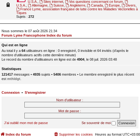
U.S.A.
,
Sites internet
,
Vos questions concernant ce forum
,
U.S.A.
,
Allemagne
,
Suisse
,
Angleterre
,
Canada
,
Europe
,
Divers
,
France Lyme, association française de lutte contre les Maladies Vectorielles à
Tiques
Sujets :
272
Nous sommes le 07 août 2026 21:34
Forum Lyme Francophone Index du forum
Qui est en ligne
Au total il y a
64
utilisateurs en ligne : 0 enregistré, 0 invisible et 64 invités (d’après le
nombre d’utilisateurs actifs cette dernière minute)
Le record du nombre d’utilisateurs en ligne est de
4904
, le 08 juil. 2026 03:48
Statistiques
121417
messages •
4935
sujets •
5406
membres • Le membre enregistré le plus récent
est
mthldgt
.
Connexion
•
S’enregistrer
Nom d’utilisateur :
Mot de passe :
J’ai oublié mon mot de passe
Se souvenir de moi
Index du forum
Supprimer les cookies
Heures au format
UTC+03:00