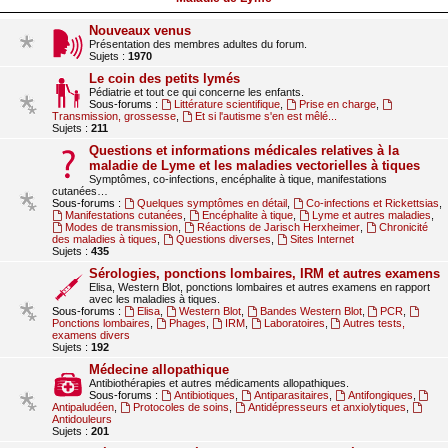
Nouveaux venus
Présentation des membres adultes du forum.
Sujets :
1970
Le coin des petits lymés
Pédiatrie et tout ce qui concerne les enfants.
Sous-forums :
Littérature scientifique
,
Prise en charge
,
Transmission, grossesse
,
Et si l'autisme s'en est mêlé...
Sujets :
211
Questions et informations médicales relatives à la
maladie de Lyme et les maladies vectorielles à tiques
Symptômes, co-infections, encéphalite à tique, manifestations
cutanées…
Sous-forums :
Quelques symptômes en détail
,
Co-infections et Rickettsias
,
Manifestations cutanées
,
Encéphalite à tique
,
Lyme et autres maladies
,
Modes de transmission
,
Réactions de Jarisch Herxheimer
,
Chronicité
des maladies à tiques
,
Questions diverses
,
Sites Internet
Sujets :
435
Sérologies, ponctions lombaires, IRM et autres examens
Elisa, Western Blot, ponctions lombaires et autres examens en rapport
avec les maladies à tiques.
Sous-forums :
Elisa
,
Western Blot
,
Bandes Western Blot
,
PCR
,
Ponctions lombaires
,
Phages
,
IRM
,
Laboratoires
,
Autres tests,
examens divers
Sujets :
192
Médecine allopathique
Antibiothérapies et autres médicaments allopathiques.
Sous-forums :
Antibiotiques
,
Antiparasitaires
,
Antifongiques
,
Antipaludéen
,
Protocoles de soins
,
Antidépresseurs et anxiolytiques
,
Antidouleurs
Sujets :
201