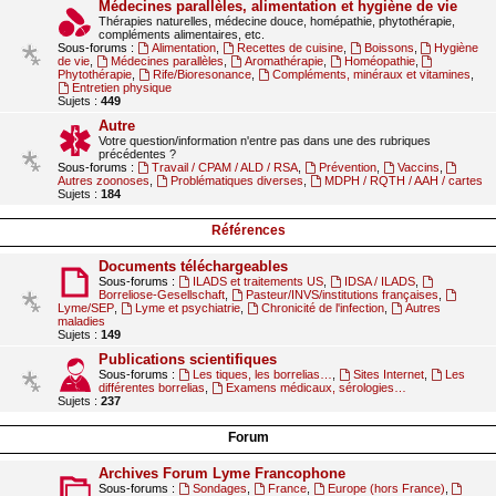
Médecines parallèles, alimentation et hygiène de vie
Thérapies naturelles, médecine douce, homépathie, phytothérapie,
compléments alimentaires, etc.
Sous-forums :
Alimentation
,
Recettes de cuisine
,
Boissons
,
Hygiène
de vie
,
Médecines parallèles
,
Aromathérapie
,
Homéopathie
,
Phytothérapie
,
Rife/Bioresonance
,
Compléments, minéraux et vitamines
,
Entretien physique
Sujets :
449
Autre
Votre question/information n'entre pas dans une des rubriques
précédentes ?
Sous-forums :
Travail / CPAM / ALD / RSA
,
Prévention
,
Vaccins
,
Autres zoonoses
,
Problématiques diverses
,
MDPH / RQTH / AAH / cartes
Sujets :
184
Références
Documents téléchargeables
Sous-forums :
ILADS et traitements US
,
IDSA / ILADS
,
Borreliose-Gesellschaft
,
Pasteur/INVS/institutions françaises
,
Lyme/SEP
,
Lyme et psychiatrie
,
Chronicité de l'infection
,
Autres
maladies
Sujets :
149
Publications scientifiques
Sous-forums :
Les tiques, les borrelias…
,
Sites Internet
,
Les
différentes borrelias
,
Examens médicaux, sérologies…
Sujets :
237
Forum
Archives Forum Lyme Francophone
Sous-forums :
Sondages
,
France
,
Europe (hors France)
,