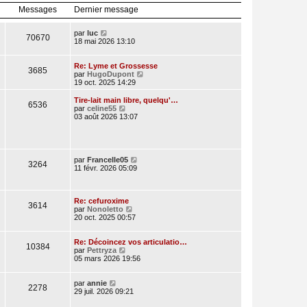
l
r
Messages
Dernier message
e
n
d
i
e
e
V
par
luc
70670
r
r
o
18 mai 2026 13:10
n
m
i
i
e
r
e
s
l
Re: Lyme et Grossesse
3685
r
s
e
V
par
HugoDupont
m
a
d
o
19 oct. 2025 14:29
e
g
e
i
s
e
r
r
Tire-lait main libre, quelqu'…
s
6536
n
l
V
par
celine55
a
i
e
o
03 août 2026 13:07
g
e
d
i
e
r
e
r
m
r
l
e
n
e
s
i
d
V
par
Francelle05
3264
s
e
e
o
11 févr. 2026 05:09
a
r
r
i
g
m
n
r
e
e
i
l
s
e
e
Re: cefuroxime
3614
s
r
V
d
par
Nonoletto
a
m
o
e
20 oct. 2025 00:57
g
e
i
r
e
s
r
n
s
l
i
Re: Décoincez vos articulatio…
10384
a
V
e
e
par
Pettryza
g
o
d
r
05 mars 2026 19:56
e
i
e
m
r
r
e
V
l
n
s
par
annie
2278
o
e
i
s
29 juil. 2026 09:21
i
d
e
a