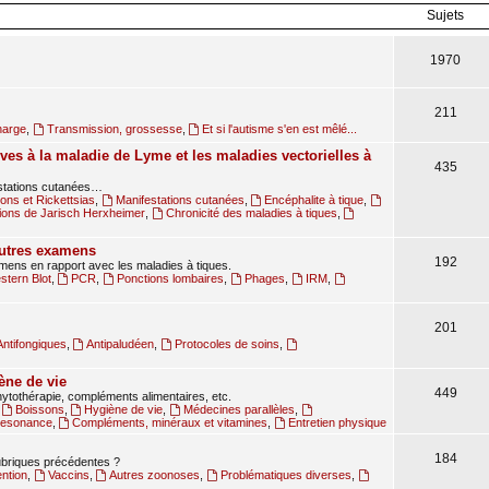
Sujets
1970
211
harge
,
Transmission, grossesse
,
Et si l'autisme s'en est mêlé...
ves à la maladie de Lyme et les maladies vectorielles à
435
estations cutanées…
ions et Rickettsias
,
Manifestations cutanées
,
Encéphalite à tique
,
ions de Jarisch Herxheimer
,
Chronicité des maladies à tiques
,
autres examens
192
amens en rapport avec les maladies à tiques.
tern Blot
,
PCR
,
Ponctions lombaires
,
Phages
,
IRM
,
201
Antifongiques
,
Antipaludéen
,
Protocoles de soins
,
ène de vie
449
ytothérapie, compléments alimentaires, etc.
,
Boissons
,
Hygiène de vie
,
Médecines parallèles
,
oresonance
,
Compléments, minéraux et vitamines
,
Entretien physique
184
rubriques précédentes ?
ntion
,
Vaccins
,
Autres zoonoses
,
Problématiques diverses
,