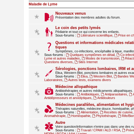
Maladie de Lyme
Nouveaux venus
Présentation des membres adultes du forum.
Le coin des petits lymés
Pédiatrie et tout ce qui concerne les enfants.
Sous-forums :
Littérature scientifique
,
Prise en c
Questions et informations médicales relati
tiques
Symptômes, co-infections, encéphalite à tique, manif
Sous-forums :
Quelques symptômes en détail
,
Co-infect
Lyme et autres maladies
,
Modes de transmission
,
Réact
Questions diverses
,
Sites Internet
Sérologies, ponctions lombaires, IRM et 
Elisa, Western Blot, ponctions lombaires et autres ex
Sous-forums :
Elisa
,
Western Blot
,
Bandes Wes
Laboratoires
,
Autres tests, examens divers
Médecine allopathique
Antibiothérapies et autres médicaments allopathiques.
Sous-forums :
Antibiotiques
,
Antiparasitaires
,
Antidépresseurs et anxiolytiques
,
Antidouleurs
Médecines parallèles, alimentation et hygi
Thérapies naturelles, médecine douce, homépathie, ph
Sous-forums :
Alimentation
,
Recettes de cuisine
Aromathérapie
,
Homéopathie
,
Phytothérapie
,
Rife/Bi
Autre
Votre question/information n'entre pas dans une des 
Sous-forums :
Travail / CPAM / ALD / RSA
,
Préve
MDPH / RQTH / AAH / cartes