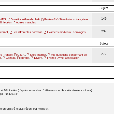
Sujets
149
ILADS
,
Borreliose-Gesellschaft
,
Pasteur/INVS/institutions françaises
,
l'infection
,
Autres maladies
237
nternet
,
Les différentes borrelias
,
Examens médicaux, sérologies…
Sujets
272
rs France)
,
U.S.A.
,
Sites internet
,
Vos questions concernant ce
e
,
Canada
,
Europe
,
Divers
,
France Lyme, association
le et 104 invités (d’après le nombre d’utilisateurs actifs cette dernière minute)
 juil. 2026 03:48
enregistré le plus récent est
mthldgt
.