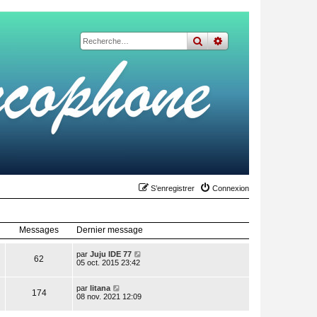
rechercher
recherche
avancée
S’enregistrer
Connexion
Messages
Dernier message
V
par
Juju IDE 77
62
o
05 oct. 2015 23:42
i
r
V
l
par
litana
174
o
e
08 nov. 2021 12:09
i
d
r
e