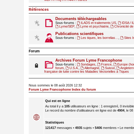
Références
Documents téléchargeables
Sous-forums :
ILADS et traitements US
,
IDSA / 
Lyme/SEP
,
Lyme et psychiatrie
,
Chronicité de 
Publications scientifiques
Sous-forums :
Les tiques, les borrelias…
,
Sites I
Forum
Archives Forum Lyme Francophone
Sous-forums :
Sondages
,
France
,
Europe (ho
forum
,
U.S.A.
,
Allemagne
,
Suisse
,
Angleterr
française de lutte contre les Maladies Vectorielles à Tiques
Nous sommes le 08 août 2026 12:32
Forum Lyme Francophone Index du forum
Qui est en ligne
Au total il y a
105
utilisateurs en ligne : 1 enregistré, 0 invisib
Le record du nombre d’utilisateurs en ligne est de
4904
, le 08
Statistiques
121417
messages •
4935
sujets •
5406
membres • Le membre 