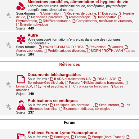
Médecines parallèles, alimentation et hygiène de vie
Thérapies naturelles, médecine douce, homépathie, phytothérapie,
compléments alimentaires, etc.
Sous-forums :
Alimentation
,
Recettes de cuisine
,
Boissons
,
Hygiène
de vie
,
Médecines parallèles
,
Aromathérapie
,
Homéopathie
,
Phytothérapie
,
Rife/Bioresonance
,
Compléments, minéraux et vitamines
,
Entretien physique
Sujets :
449
Autre
Votre question/information n'entre pas dans une des rubriques
précédentes ?
Sous-forums :
Travail / CPAM / ALD / RSA
,
Prévention
,
Vaccins
,
Autres zoonoses
,
Problématiques diverses
,
MDPH / RQTH / AAH / cartes
Sujets :
184
Références
Documents téléchargeables
Sous-forums :
ILADS et traitements US
,
IDSA / ILADS
,
Borreliose-Gesellschaft
,
Pasteur/INVS/institutions françaises
,
Lyme/SEP
,
Lyme et psychiatrie
,
Chronicité de l'infection
,
Autres
maladies
Sujets :
149
Publications scientifiques
Sous-forums :
Les tiques, les borrelias…
,
Sites Internet
,
Les
différentes borrelias
,
Examens médicaux, sérologies…
Sujets :
237
Forum
Archives Forum Lyme Francophone
Sous-forums :
Sondages
,
France
,
Europe (hors France)
,