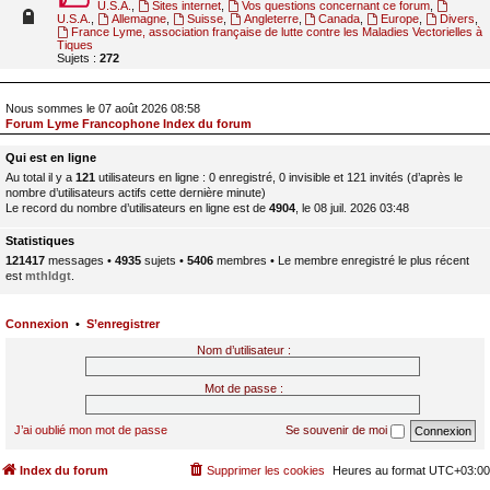
U.S.A.
,
Sites internet
,
Vos questions concernant ce forum
,
U.S.A.
,
Allemagne
,
Suisse
,
Angleterre
,
Canada
,
Europe
,
Divers
,
France Lyme, association française de lutte contre les Maladies Vectorielles à
Tiques
Sujets :
272
Nous sommes le 07 août 2026 08:58
Forum Lyme Francophone Index du forum
Qui est en ligne
Au total il y a
121
utilisateurs en ligne : 0 enregistré, 0 invisible et 121 invités (d’après le
nombre d’utilisateurs actifs cette dernière minute)
Le record du nombre d’utilisateurs en ligne est de
4904
, le 08 juil. 2026 03:48
Statistiques
121417
messages •
4935
sujets •
5406
membres • Le membre enregistré le plus récent
est
mthldgt
.
Connexion
•
S’enregistrer
Nom d’utilisateur :
Mot de passe :
J’ai oublié mon mot de passe
Se souvenir de moi
Index du forum
Supprimer les cookies
Heures au format
UTC+03:00