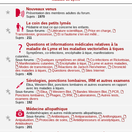
Nouveaux venus
Présentation des membres adultes du forum.
Sujets :
1970
Le coin des petits lymés
Pédiatrie et tout ce qui concerne les enfants.
Sous-forums :
Littérature scientifique
,
Prise en charge
,
Transmission, grossesse
,
Et si l'autisme s'en est mêlé...
Sujets :
211
Questions et informations médicales relatives à la
maladie de Lyme et les maladies vectorielles à tiques
Symptômes, co-infections, encéphalite à tique, manifestations
cutanées…
Sous-forums :
Quelques symptômes en détail
,
Co-infections et Rickettsias
,
Manifestations cutanées
,
Encéphalite à tique
,
Lyme et autres maladies
,
Modes de transmission
,
Réactions de Jarisch Herxheimer
,
Chronicité
des maladies à tiques
,
Questions diverses
,
Sites Internet
Sujets :
435
Sérologies, ponctions lombaires, IRM et autres examens
Elisa, Western Blot, ponctions lombaires et autres examens en rapport
avec les maladies à tiques.
Sous-forums :
Elisa
,
Western Blot
,
Bandes Western Blot
,
PCR
,
Ponctions lombaires
,
Phages
,
IRM
,
Laboratoires
,
Autres tests,
examens divers
Sujets :
192
Médecine allopathique
Antibiothérapies et autres médicaments allopathiques.
Sous-forums :
Antibiotiques
,
Antiparasitaires
,
Antifongiques
,
Antipaludéen
,
Protocoles de soins
,
Antidépresseurs et anxiolytiques
,
Antidouleurs
Sujets :
201