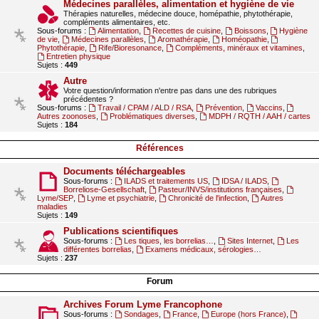
Médecines parallèles, alimentation et hygiène de vie
Thérapies naturelles, médecine douce, homépathie, phytothérapie,
compléments alimentaires, etc.
Sous-forums :
Alimentation
,
Recettes de cuisine
,
Boissons
,
Hygiène
de vie
,
Médecines parallèles
,
Aromathérapie
,
Homéopathie
,
Phytothérapie
,
Rife/Bioresonance
,
Compléments, minéraux et vitamines
,
Entretien physique
Sujets :
449
Autre
Votre question/information n'entre pas dans une des rubriques
précédentes ?
Sous-forums :
Travail / CPAM / ALD / RSA
,
Prévention
,
Vaccins
,
Autres zoonoses
,
Problématiques diverses
,
MDPH / RQTH / AAH / cartes
Sujets :
184
Références
Documents téléchargeables
Sous-forums :
ILADS et traitements US
,
IDSA / ILADS
,
Borreliose-Gesellschaft
,
Pasteur/INVS/institutions françaises
,
Lyme/SEP
,
Lyme et psychiatrie
,
Chronicité de l'infection
,
Autres
maladies
Sujets :
149
Publications scientifiques
Sous-forums :
Les tiques, les borrelias…
,
Sites Internet
,
Les
différentes borrelias
,
Examens médicaux, sérologies…
Sujets :
237
Forum
Archives Forum Lyme Francophone
Sous-forums :
Sondages
,
France
,
Europe (hors France)
,