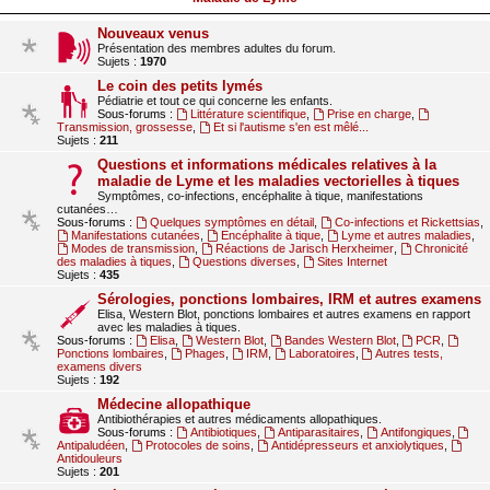
Nouveaux venus
Présentation des membres adultes du forum.
Sujets :
1970
Le coin des petits lymés
Pédiatrie et tout ce qui concerne les enfants.
Sous-forums :
Littérature scientifique
,
Prise en charge
,
Transmission, grossesse
,
Et si l'autisme s'en est mêlé...
Sujets :
211
Questions et informations médicales relatives à la
maladie de Lyme et les maladies vectorielles à tiques
Symptômes, co-infections, encéphalite à tique, manifestations
cutanées…
Sous-forums :
Quelques symptômes en détail
,
Co-infections et Rickettsias
,
Manifestations cutanées
,
Encéphalite à tique
,
Lyme et autres maladies
,
Modes de transmission
,
Réactions de Jarisch Herxheimer
,
Chronicité
des maladies à tiques
,
Questions diverses
,
Sites Internet
Sujets :
435
Sérologies, ponctions lombaires, IRM et autres examens
Elisa, Western Blot, ponctions lombaires et autres examens en rapport
avec les maladies à tiques.
Sous-forums :
Elisa
,
Western Blot
,
Bandes Western Blot
,
PCR
,
Ponctions lombaires
,
Phages
,
IRM
,
Laboratoires
,
Autres tests,
examens divers
Sujets :
192
Médecine allopathique
Antibiothérapies et autres médicaments allopathiques.
Sous-forums :
Antibiotiques
,
Antiparasitaires
,
Antifongiques
,
Antipaludéen
,
Protocoles de soins
,
Antidépresseurs et anxiolytiques
,
Antidouleurs
Sujets :
201