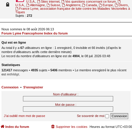
U.S.A.
,
Sites internet
,
Vos questions concernant ce forum
,
U.S.A.
,
Allemagne
,
Suisse
,
Angleterre
,
Canada
,
Europe
,
Divers
,
France Lyme, association française de lutte contre les Maladies Vectorielles à
Tiques
Sujets :
272
Nous sommes le 08 août 2026 06:13
Forum Lyme Francophone Index du forum
Qui est en ligne
Au total il y a
67
utilisateurs en ligne : 1 enregistré, 0 invisible et 66 invités (d’après le
nombre d’utilisateurs actifs cette dernière minute)
Le record du nombre d’utilisateurs en ligne est de
4904
, le 08 juil. 2026 03:48
Statistiques
121417
messages •
4935
sujets •
5406
membres • Le membre enregistré le plus récent
est
mthldgt
.
Connexion
•
S’enregistrer
Nom d’utilisateur :
Mot de passe :
J’ai oublié mon mot de passe
Se souvenir de moi
Index du forum
Supprimer les cookies
Heures au format
UTC+03:00