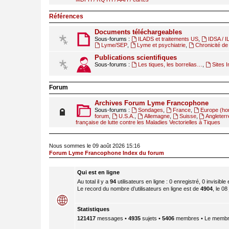
Références
Documents téléchargeables
Sous-forums :
ILADS et traitements US
,
IDSA / 
Lyme/SEP
,
Lyme et psychiatrie
,
Chronicité de 
Publications scientifiques
Sous-forums :
Les tiques, les borrelias…
,
Sites I
Forum
Archives Forum Lyme Francophone
Sous-forums :
Sondages
,
France
,
Europe (ho
forum
,
U.S.A.
,
Allemagne
,
Suisse
,
Angleterr
française de lutte contre les Maladies Vectorielles à Tiques
Nous sommes le 09 août 2026 15:16
Forum Lyme Francophone Index du forum
Qui est en ligne
Au total il y a
94
utilisateurs en ligne : 0 enregistré, 0 invisible
Le record du nombre d’utilisateurs en ligne est de
4904
, le 08
Statistiques
121417
messages •
4935
sujets •
5406
membres • Le membre 