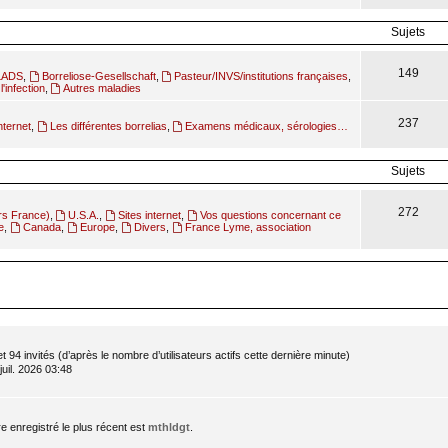
Sujets
149
ILADS
,
Borreliose-Gesellschaft
,
Pasteur/INVS/institutions françaises
,
l'infection
,
Autres maladies
237
nternet
,
Les différentes borrelias
,
Examens médicaux, sérologies…
Sujets
272
rs France)
,
U.S.A.
,
Sites internet
,
Vos questions concernant ce
e
,
Canada
,
Europe
,
Divers
,
France Lyme, association
 et 94 invités (d’après le nombre d’utilisateurs actifs cette dernière minute)
 juil. 2026 03:48
enregistré le plus récent est
mthldgt
.