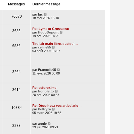
l
r
Messages
Dernier message
e
n
d
i
e
e
V
par
luc
70670
r
r
o
18 mai 2026 13:10
n
m
i
i
e
r
e
s
l
Re: Lyme et Grossesse
3685
r
s
e
V
par
HugoDupont
m
a
d
o
19 oct. 2025 14:29
e
g
e
i
s
e
r
r
Tire-lait main libre, quelqu'…
s
6536
n
l
V
par
celine55
a
i
e
o
03 août 2026 13:07
g
e
d
i
e
r
e
r
m
r
l
e
n
e
s
i
d
V
par
Francelle05
3264
s
e
e
o
11 févr. 2026 05:09
a
r
r
i
g
m
n
r
e
e
i
l
s
e
e
Re: cefuroxime
3614
s
r
V
d
par
Nonoletto
a
m
o
e
20 oct. 2025 00:57
g
e
i
r
e
s
r
n
s
l
i
Re: Décoincez vos articulatio…
10384
a
V
e
e
par
Pettryza
g
o
d
r
05 mars 2026 19:56
e
i
e
m
r
r
e
V
l
n
s
par
annie
2278
o
e
i
s
29 juil. 2026 09:21
i
d
e
a