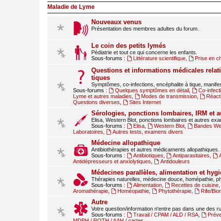
Maladie de Lyme
Nouveaux venus
Présentation des membres adultes du forum.
Le coin des petits lymés
Pédiatrie et tout ce qui concerne les enfants.
Sous-forums :
Littérature scientifique
,
Prise en c
Questions et informations médicales relati
tiques
Symptômes, co-infections, encéphalite à tique, manif
Sous-forums :
Quelques symptômes en détail
,
Co-infect
Lyme et autres maladies
,
Modes de transmission
,
Réact
Questions diverses
,
Sites Internet
Sérologies, ponctions lombaires, IRM et 
Elisa, Western Blot, ponctions lombaires et autres ex
Sous-forums :
Elisa
,
Western Blot
,
Bandes Wes
Laboratoires
,
Autres tests, examens divers
Médecine allopathique
Antibiothérapies et autres médicaments allopathiques.
Sous-forums :
Antibiotiques
,
Antiparasitaires
,
Antidépresseurs et anxiolytiques
,
Antidouleurs
Médecines parallèles, alimentation et hygi
Thérapies naturelles, médecine douce, homépathie, ph
Sous-forums :
Alimentation
,
Recettes de cuisine
Aromathérapie
,
Homéopathie
,
Phytothérapie
,
Rife/Bi
Autre
Votre question/information n'entre pas dans une des 
Sous-forums :
Travail / CPAM / ALD / RSA
,
Préve
MDPH / RQTH / AAH / cartes