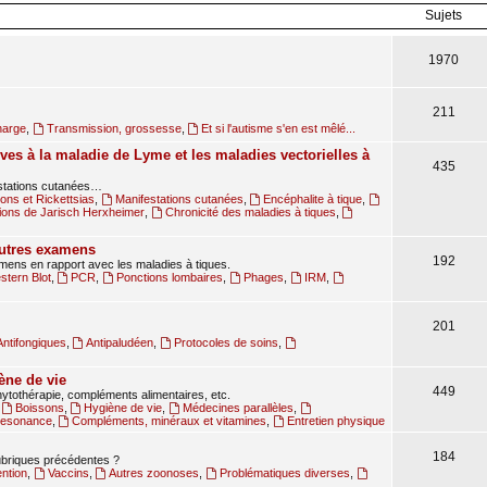
Sujets
1970
211
harge
,
Transmission, grossesse
,
Et si l'autisme s'en est mêlé...
ves à la maladie de Lyme et les maladies vectorielles à
435
estations cutanées…
ions et Rickettsias
,
Manifestations cutanées
,
Encéphalite à tique
,
ions de Jarisch Herxheimer
,
Chronicité des maladies à tiques
,
autres examens
192
amens en rapport avec les maladies à tiques.
tern Blot
,
PCR
,
Ponctions lombaires
,
Phages
,
IRM
,
201
Antifongiques
,
Antipaludéen
,
Protocoles de soins
,
ène de vie
449
ytothérapie, compléments alimentaires, etc.
,
Boissons
,
Hygiène de vie
,
Médecines parallèles
,
oresonance
,
Compléments, minéraux et vitamines
,
Entretien physique
184
rubriques précédentes ?
ntion
,
Vaccins
,
Autres zoonoses
,
Problématiques diverses
,