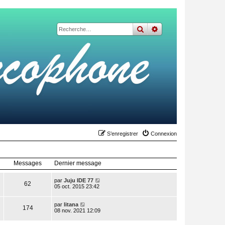
rechercher
recherche
avancée
S’enregistrer
Connexion
Messages
Dernier message
V
par
Juju IDE 77
62
o
05 oct. 2015 23:42
i
r
V
l
par
litana
174
o
e
08 nov. 2021 12:09
i
d
r
e