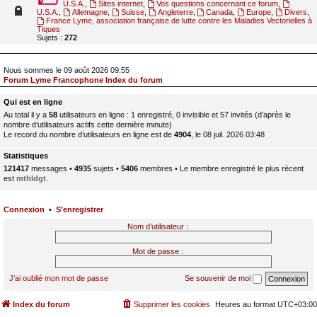
U.S.A.
,
Sites internet
,
Vos questions concernant ce forum
,
U.S.A.
,
Allemagne
,
Suisse
,
Angleterre
,
Canada
,
Europe
,
Divers
,
France Lyme, association française de lutte contre les Maladies Vectorielles à
Tiques
Sujets :
272
Nous sommes le 09 août 2026 09:55
Forum Lyme Francophone Index du forum
Qui est en ligne
Au total il y a
58
utilisateurs en ligne : 1 enregistré, 0 invisible et 57 invités (d’après le
nombre d’utilisateurs actifs cette dernière minute)
Le record du nombre d’utilisateurs en ligne est de
4904
, le 08 juil. 2026 03:48
Statistiques
121417
messages •
4935
sujets •
5406
membres • Le membre enregistré le plus récent
est
mthldgt
.
Connexion
•
S’enregistrer
Nom d’utilisateur :
Mot de passe :
J’ai oublié mon mot de passe
Se souvenir de moi
Index du forum
Supprimer les cookies
Heures au format
UTC+03:00