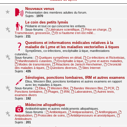
Nouveaux venus
Présentation des membres adultes du forum.
Sujets :
1970
Le coin des petits lymés
Pédiatrie et tout ce qui concerne les enfants.
Sous-forums :
Littérature scientifique
,
Prise en charge
,
Transmission, grossesse
,
Et si l'autisme s'en est mêlé...
Sujets :
211
Questions et informations médicales relatives à la
maladie de Lyme et les maladies vectorielles à tiques
Symptômes, co-infections, encéphalite à tique, manifestations
cutanées…
Sous-forums :
Quelques symptômes en détail
,
Co-infections et Rickettsias
,
Manifestations cutanées
,
Encéphalite à tique
,
Lyme et autres maladies
,
Modes de transmission
,
Réactions de Jarisch Herxheimer
,
Chronicité
des maladies à tiques
,
Questions diverses
,
Sites Internet
Sujets :
435
Sérologies, ponctions lombaires, IRM et autres examens
Elisa, Western Blot, ponctions lombaires et autres examens en rapport
avec les maladies à tiques.
Sous-forums :
Elisa
,
Western Blot
,
Bandes Western Blot
,
PCR
,
Ponctions lombaires
,
Phages
,
IRM
,
Laboratoires
,
Autres tests,
examens divers
Sujets :
192
Médecine allopathique
Antibiothérapies et autres médicaments allopathiques.
Sous-forums :
Antibiotiques
,
Antiparasitaires
,
Antifongiques
,
Antipaludéen
,
Protocoles de soins
,
Antidépresseurs et anxiolytiques
,
Antidouleurs
Sujets :
201