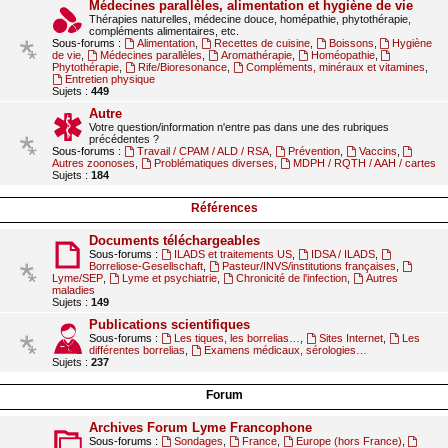
Médecines parallèles, alimentation et hygiène de vie
Thérapies naturelles, médecine douce, homépathie, phytothérapie,
compléments alimentaires, etc.
Sous-forums :
Alimentation
,
Recettes de cuisine
,
Boissons
,
Hygiène
de vie
,
Médecines parallèles
,
Aromathérapie
,
Homéopathie
,
Phytothérapie
,
Rife/Bioresonance
,
Compléments, minéraux et vitamines
,
Entretien physique
Sujets :
449
Autre
Votre question/information n'entre pas dans une des rubriques
précédentes ?
Sous-forums :
Travail / CPAM / ALD / RSA
,
Prévention
,
Vaccins
,
Autres zoonoses
,
Problématiques diverses
,
MDPH / RQTH / AAH / cartes
Sujets :
184
Références
Documents téléchargeables
Sous-forums :
ILADS et traitements US
,
IDSA / ILADS
,
Borreliose-Gesellschaft
,
Pasteur/INVS/institutions françaises
,
Lyme/SEP
,
Lyme et psychiatrie
,
Chronicité de l'infection
,
Autres
maladies
Sujets :
149
Publications scientifiques
Sous-forums :
Les tiques, les borrelias…
,
Sites Internet
,
Les
différentes borrelias
,
Examens médicaux, sérologies…
Sujets :
237
Forum
Archives Forum Lyme Francophone
Sous-forums :
Sondages
,
France
,
Europe (hors France)
,