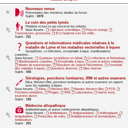
Nouveaux venus
Présentation des membres adultes du forum.
Sujets :
1970
Le coin des petits lymés
Pédiatrie et tout ce qui concerne les enfants.
Sous-forums :
Littérature scientifique
,
Prise en charge
,
Transmission, grossesse
,
Et si l'autisme s'en est mêlé...
Sujets :
211
Questions et informations médicales relatives à la
maladie de Lyme et les maladies vectorielles à tiques
Symptômes, co-infections, encéphalite à tique, manifestations
cutanées…
Sous-forums :
Quelques symptômes en détail
,
Co-infections et Rickettsias
,
Manifestations cutanées
,
Encéphalite à tique
,
Lyme et autres maladies
,
Modes de transmission
,
Réactions de Jarisch Herxheimer
,
Chronicité
des maladies à tiques
,
Questions diverses
,
Sites Internet
Sujets :
435
Sérologies, ponctions lombaires, IRM et autres examens
Elisa, Western Blot, ponctions lombaires et autres examens en rapport
avec les maladies à tiques.
Sous-forums :
Elisa
,
Western Blot
,
Bandes Western Blot
,
PCR
,
Ponctions lombaires
,
Phages
,
IRM
,
Laboratoires
,
Autres tests,
examens divers
Sujets :
192
Médecine allopathique
Antibiothérapies et autres médicaments allopathiques.
Sous-forums :
Antibiotiques
,
Antiparasitaires
,
Antifongiques
,
Antipaludéen
,
Protocoles de soins
,
Antidépresseurs et anxiolytiques
,
Antidouleurs
Sujets :
201