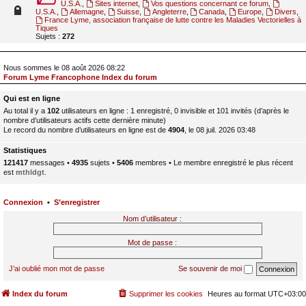
U.S.A.
,
Sites internet
,
Vos questions concernant ce forum
,
U.S.A.
,
Allemagne
,
Suisse
,
Angleterre
,
Canada
,
Europe
,
Divers
,
France Lyme, association française de lutte contre les Maladies Vectorielles à
Tiques
Sujets :
272
Nous sommes le 08 août 2026 08:22
Forum Lyme Francophone Index du forum
Qui est en ligne
Au total il y a
102
utilisateurs en ligne : 1 enregistré, 0 invisible et 101 invités (d’après le
nombre d’utilisateurs actifs cette dernière minute)
Le record du nombre d’utilisateurs en ligne est de
4904
, le 08 juil. 2026 03:48
Statistiques
121417
messages •
4935
sujets •
5406
membres • Le membre enregistré le plus récent
est
mthldgt
.
Connexion
•
S’enregistrer
Nom d’utilisateur :
Mot de passe :
J’ai oublié mon mot de passe
Se souvenir de moi
Index du forum
Supprimer les cookies
Heures au format
UTC+03:00