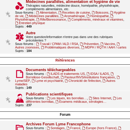
Médecines parallèles, alimentation et hygiène de vie
Thérapies naturelles, médecine douce, homépathie, phytothérapie,
compléments alimentaires, etc.
Sous-forums :
Alimentation
,
Recettes de cuisine
,
Boissons
,
Hygiène
de vie
,
Médecines parallèles
,
Aromathérapie
,
Homéopathie
,
Phytothérapie
,
Rife/Bioresonance
,
Compléments, minéraux et vitamines
,
Entretien physique
Sujets :
449
Autre
Votre question/information n'entre pas dans une des rubriques
précédentes ?
Sous-forums :
Travail / CPAM / ALD / RSA
,
Prévention
,
Vaccins
,
Autres zoonoses
,
Problématiques diverses
,
MDPH / RQTH / AAH / cartes
Sujets :
184
Références
Documents téléchargeables
Sous-forums :
ILADS et traitements US
,
IDSA / ILADS
,
Borreliose-Gesellschaft
,
Pasteur/INVS/institutions françaises
,
Lyme/SEP
,
Lyme et psychiatrie
,
Chronicité de l'infection
,
Autres
maladies
Sujets :
149
Publications scientifiques
Sous-forums :
Les tiques, les borrelias…
,
Sites Internet
,
Les
différentes borrelias
,
Examens médicaux, sérologies…
Sujets :
237
Forum
Archives Forum Lyme Francophone
Sous-forums :
Sondages
,
France
,
Europe (hors France)
,