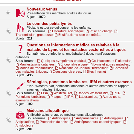
Nouveaux venus
Présentation des membres adultes du forum.
Sujets :
1970
Le coin des petits lymés
Pédiatrie et tout ce qui concerne les enfants.
Sous-forums :
Littérature scientifique
,
Prise en charge
,
Transmission, grossesse
,
Et si l'autisme s'en est mêlé...
Sujets :
211
Questions et informations médicales relatives à la
maladie de Lyme et les maladies vectorielles à tiques
Symptômes, co-infections, encéphalite à tique, manifestations
cutanées…
Sous-forums :
Quelques symptômes en détail
,
Co-infections et Rickettsias
,
Manifestations cutanées
,
Encéphalite à tique
,
Lyme et autres maladies
,
Modes de transmission
,
Réactions de Jarisch Herxheimer
,
Chronicité
des maladies à tiques
,
Questions diverses
,
Sites Internet
Sujets :
435
Sérologies, ponctions lombaires, IRM et autres examens
Elisa, Western Blot, ponctions lombaires et autres examens en rapport
avec les maladies à tiques.
Sous-forums :
Elisa
,
Western Blot
,
Bandes Western Blot
,
PCR
,
Ponctions lombaires
,
Phages
,
IRM
,
Laboratoires
,
Autres tests,
examens divers
Sujets :
192
Médecine allopathique
Antibiothérapies et autres médicaments allopathiques.
Sous-forums :
Antibiotiques
,
Antiparasitaires
,
Antifongiques
,
Antipaludéen
,
Protocoles de soins
,
Antidépresseurs et anxiolytiques
,
Antidouleurs
Sujets :
201