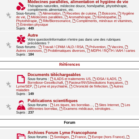
Médecines parallèles, alimentation et hygiène de vie
Thérapies naturelles, médecine douce, homépathie, phytothérapie,
compléments alimentaires, etc.
Sous-forums :
Alimentation
,
Recettes de cuisine
,
Boissons
,
Hygiène
de vie
,
Médecines parallèles
,
Aromathérapie
,
Homéopathie
,
Phytothérapie
,
Rife/Bioresonance
,
Compléments, minéraux et vitamines
,
Entretien physique
Sujets :
449
Autre
Votre question/information n'entre pas dans une des rubriques
précédentes ?
Sous-forums :
Travail / CPAM / ALD / RSA
,
Prévention
,
Vaccins
,
Autres zoonoses
,
Problématiques diverses
,
MDPH / RQTH / AAH / cartes
Sujets :
184
Références
Documents téléchargeables
Sous-forums :
ILADS et traitements US
,
IDSA / ILADS
,
Borreliose-Gesellschaft
,
Pasteur/INVS/institutions françaises
,
Lyme/SEP
,
Lyme et psychiatrie
,
Chronicité de l'infection
,
Autres
maladies
Sujets :
149
Publications scientifiques
Sous-forums :
Les tiques, les borrelias…
,
Sites Internet
,
Les
différentes borrelias
,
Examens médicaux, sérologies…
Sujets :
237
Forum
Archives Forum Lyme Francophone
Sous-forums :
Sondages
,
France
,
Europe (hors France)
,