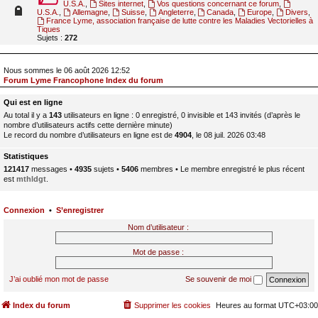
U.S.A.
,
Sites internet
,
Vos questions concernant ce forum
,
U.S.A.
,
Allemagne
,
Suisse
,
Angleterre
,
Canada
,
Europe
,
Divers
,
France Lyme, association française de lutte contre les Maladies Vectorielles à
Tiques
Sujets :
272
Nous sommes le 06 août 2026 12:52
Forum Lyme Francophone Index du forum
Qui est en ligne
Au total il y a
143
utilisateurs en ligne : 0 enregistré, 0 invisible et 143 invités (d’après le
nombre d’utilisateurs actifs cette dernière minute)
Le record du nombre d’utilisateurs en ligne est de
4904
, le 08 juil. 2026 03:48
Statistiques
121417
messages •
4935
sujets •
5406
membres • Le membre enregistré le plus récent
est
mthldgt
.
Connexion
•
S’enregistrer
Nom d’utilisateur :
Mot de passe :
J’ai oublié mon mot de passe
Se souvenir de moi
Index du forum
Supprimer les cookies
Heures au format
UTC+03:00