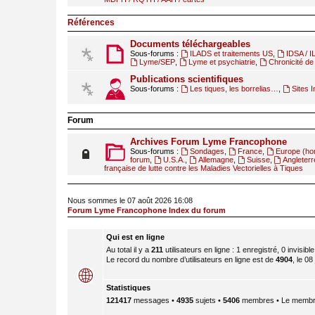
Références
Documents téléchargeables
Sous-forums :
ILADS et traitements US
,
IDSA / 
Lyme/SEP
,
Lyme et psychiatrie
,
Chronicité de 
Publications scientifiques
Sous-forums :
Les tiques, les borrelias…
,
Sites I
Forum
Archives Forum Lyme Francophone
Sous-forums :
Sondages
,
France
,
Europe (ho
forum
,
U.S.A.
,
Allemagne
,
Suisse
,
Angleterr
française de lutte contre les Maladies Vectorielles à Tiques
Nous sommes le 07 août 2026 16:08
Forum Lyme Francophone Index du forum
Qui est en ligne
Au total il y a
211
utilisateurs en ligne : 1 enregistré, 0 invisib
Le record du nombre d’utilisateurs en ligne est de
4904
, le 08
Statistiques
121417
messages •
4935
sujets •
5406
membres • Le membre 