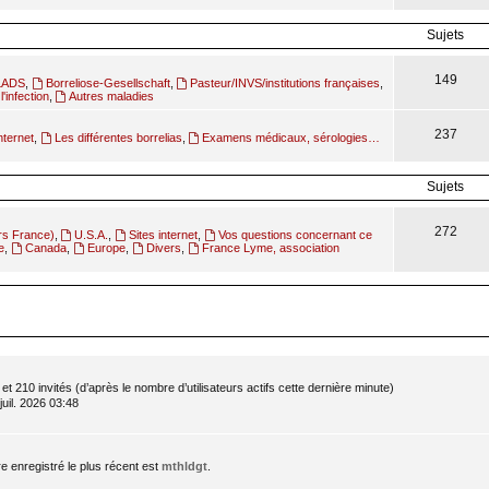
Sujets
149
ILADS
,
Borreliose-Gesellschaft
,
Pasteur/INVS/institutions françaises
,
l'infection
,
Autres maladies
237
nternet
,
Les différentes borrelias
,
Examens médicaux, sérologies…
Sujets
272
rs France)
,
U.S.A.
,
Sites internet
,
Vos questions concernant ce
e
,
Canada
,
Europe
,
Divers
,
France Lyme, association
le et 210 invités (d’après le nombre d’utilisateurs actifs cette dernière minute)
 juil. 2026 03:48
enregistré le plus récent est
mthldgt
.