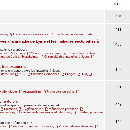
Sujets
1970
211
harge
,
Transmission, grossesse
,
Et si l'autisme s'en est mêlé...
ves à la maladie de Lyme et les maladies vectorielles à
435
estations cutanées…
ions et Rickettsias
,
Manifestations cutanées
,
Encéphalite à tique
,
ions de Jarisch Herxheimer
,
Chronicité des maladies à tiques
,
autres examens
192
amens en rapport avec les maladies à tiques.
tern Blot
,
PCR
,
Ponctions lombaires
,
Phages
,
IRM
,
201
Antifongiques
,
Antipaludéen
,
Protocoles de soins
,
ène de vie
449
ytothérapie, compléments alimentaires, etc.
,
Boissons
,
Hygiène de vie
,
Médecines parallèles
,
oresonance
,
Compléments, minéraux et vitamines
,
Entretien physique
184
rubriques précédentes ?
ntion
,
Vaccins
,
Autres zoonoses
,
Problématiques diverses
,