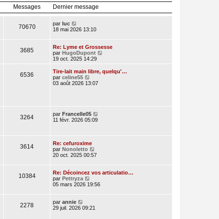
l
r
Messages
Dernier message
e
n
d
i
e
e
V
par
luc
70670
r
r
o
18 mai 2026 13:10
n
m
i
i
e
r
e
s
l
Re: Lyme et Grossesse
3685
r
s
e
V
par
HugoDupont
m
a
d
o
19 oct. 2025 14:29
e
g
e
i
s
e
r
r
Tire-lait main libre, quelqu'…
s
6536
n
l
V
par
celine55
a
i
e
o
03 août 2026 13:07
g
e
d
i
e
r
e
r
m
r
l
e
n
e
s
i
d
V
par
Francelle05
3264
s
e
e
o
11 févr. 2026 05:09
a
r
r
i
g
m
n
r
e
e
i
l
s
e
e
Re: cefuroxime
3614
s
r
V
d
par
Nonoletto
a
m
o
e
20 oct. 2025 00:57
g
e
i
r
e
s
r
n
s
l
i
Re: Décoincez vos articulatio…
10384
a
V
e
e
par
Pettryza
g
o
d
r
05 mars 2026 19:56
e
i
e
m
r
r
e
V
l
n
s
par
annie
2278
o
e
i
s
29 juil. 2026 09:21
i
d
e
a