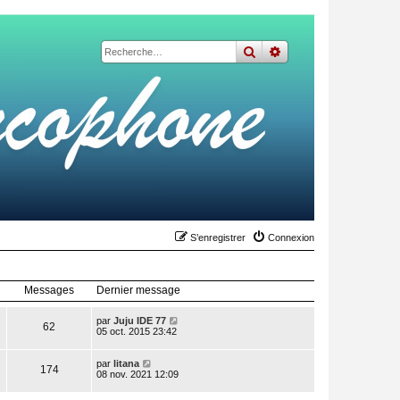
rechercher
recherche
avancée
S’enregistrer
Connexion
Messages
Dernier message
V
par
Juju IDE 77
62
o
05 oct. 2015 23:42
i
r
V
l
par
litana
174
o
e
08 nov. 2021 12:09
i
d
r
e