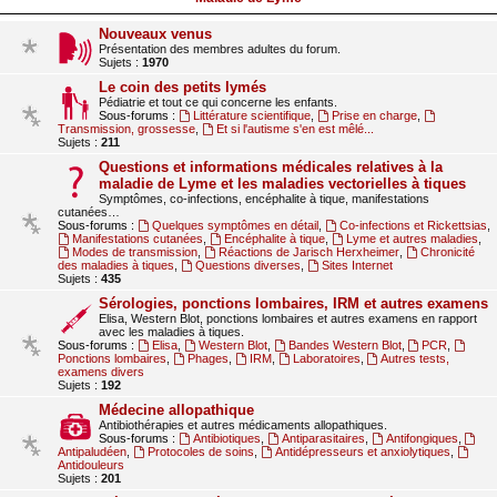
Nouveaux venus
Présentation des membres adultes du forum.
Sujets :
1970
Le coin des petits lymés
Pédiatrie et tout ce qui concerne les enfants.
Sous-forums :
Littérature scientifique
,
Prise en charge
,
Transmission, grossesse
,
Et si l'autisme s'en est mêlé...
Sujets :
211
Questions et informations médicales relatives à la
maladie de Lyme et les maladies vectorielles à tiques
Symptômes, co-infections, encéphalite à tique, manifestations
cutanées…
Sous-forums :
Quelques symptômes en détail
,
Co-infections et Rickettsias
,
Manifestations cutanées
,
Encéphalite à tique
,
Lyme et autres maladies
,
Modes de transmission
,
Réactions de Jarisch Herxheimer
,
Chronicité
des maladies à tiques
,
Questions diverses
,
Sites Internet
Sujets :
435
Sérologies, ponctions lombaires, IRM et autres examens
Elisa, Western Blot, ponctions lombaires et autres examens en rapport
avec les maladies à tiques.
Sous-forums :
Elisa
,
Western Blot
,
Bandes Western Blot
,
PCR
,
Ponctions lombaires
,
Phages
,
IRM
,
Laboratoires
,
Autres tests,
examens divers
Sujets :
192
Médecine allopathique
Antibiothérapies et autres médicaments allopathiques.
Sous-forums :
Antibiotiques
,
Antiparasitaires
,
Antifongiques
,
Antipaludéen
,
Protocoles de soins
,
Antidépresseurs et anxiolytiques
,
Antidouleurs
Sujets :
201