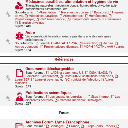
Médecines parallèles, alimentation et hygiène de vie
Thérapies naturelles, médecine douce, homépathie, phytothérapie,
compléments alimentaires, etc.
Sous-forums :
Alimentation
,
Recettes de cuisine
,
Boissons
,
Hygiène
de vie
,
Médecines parallèles
,
Aromathérapie
,
Homéopathie
,
Phytothérapie
,
Rife/Bioresonance
,
Compléments, minéraux et vitamines
,
Entretien physique
Sujets :
449
Autre
Votre question/information n'entre pas dans une des rubriques
précédentes ?
Sous-forums :
Travail / CPAM / ALD / RSA
,
Prévention
,
Vaccins
,
Autres zoonoses
,
Problématiques diverses
,
MDPH / RQTH / AAH / cartes
Sujets :
184
Références
Documents téléchargeables
Sous-forums :
ILADS et traitements US
,
IDSA / ILADS
,
Borreliose-Gesellschaft
,
Pasteur/INVS/institutions françaises
,
Lyme/SEP
,
Lyme et psychiatrie
,
Chronicité de l'infection
,
Autres
maladies
Sujets :
149
Publications scientifiques
Sous-forums :
Les tiques, les borrelias…
,
Sites Internet
,
Les
différentes borrelias
,
Examens médicaux, sérologies…
Sujets :
237
Forum
Archives Forum Lyme Francophone
Sous-forums :
Sondages
,
France
,
Europe (hors France)
,