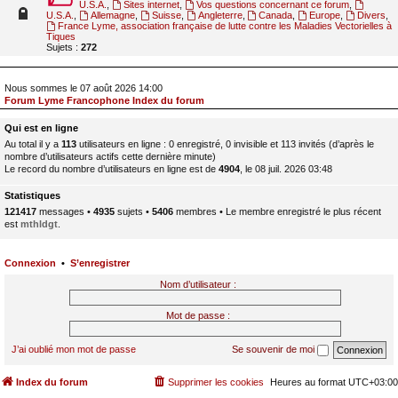
U.S.A.
,
Sites internet
,
Vos questions concernant ce forum
,
U.S.A.
,
Allemagne
,
Suisse
,
Angleterre
,
Canada
,
Europe
,
Divers
,
France Lyme, association française de lutte contre les Maladies Vectorielles à
Tiques
Sujets :
272
Nous sommes le 07 août 2026 14:00
Forum Lyme Francophone Index du forum
Qui est en ligne
Au total il y a
113
utilisateurs en ligne : 0 enregistré, 0 invisible et 113 invités (d’après le
nombre d’utilisateurs actifs cette dernière minute)
Le record du nombre d’utilisateurs en ligne est de
4904
, le 08 juil. 2026 03:48
Statistiques
121417
messages •
4935
sujets •
5406
membres • Le membre enregistré le plus récent
est
mthldgt
.
Connexion
•
S’enregistrer
Nom d’utilisateur :
Mot de passe :
J’ai oublié mon mot de passe
Se souvenir de moi
Index du forum
Supprimer les cookies
Heures au format
UTC+03:00