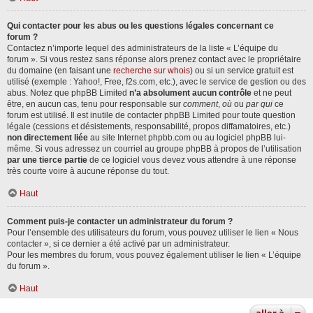
Qui contacter pour les abus ou les questions légales concernant ce
forum ?
Contactez n’importe lequel des administrateurs de la liste « L’équipe du
forum ». Si vous restez sans réponse alors prenez contact avec le propriétaire
du domaine (en faisant une
recherche sur whois
) ou si un service gratuit est
utilisé (exemple : Yahoo!, Free, f2s.com, etc.), avec le service de gestion ou des
abus. Notez que phpBB Limited
n’a absolument aucun contrôle
et ne peut
être, en aucun cas, tenu pour responsable sur
comment
,
où
ou
par qui
ce
forum est utilisé. Il est inutile de contacter phpBB Limited pour toute question
légale (cessions et désistements, responsabilité, propos diffamatoires, etc.)
non directement liée
au site Internet phpbb.com ou au logiciel phpBB lui-
même. Si vous adressez un courriel au groupe phpBB à propos de l’utilisation
par une tierce partie
de ce logiciel vous devez vous attendre à une réponse
très courte voire à aucune réponse du tout.
Haut
Comment puis-je contacter un administrateur du forum ?
Pour l’ensemble des utilisateurs du forum, vous pouvez utiliser le lien « Nous
contacter », si ce dernier a été activé par un administrateur.
Pour les membres du forum, vous pouvez également utiliser le lien « L’équipe
du forum ».
Haut